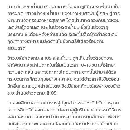
ข้าวเขียวระยะน้ำนม เกิดจากการต่อยอดภูมิปัญญาพื้นบ้านใน
การผลิต “ข้าวเม่าระยะน้ำนม” ของข้าวเหนียวพันธุ์ กข6 สู่การ
พัฒนานวัตกรรมอาหารสุขภาพ โดยนำมาทดลองกับข้าวหอม
มะลิพันธุ์ดอกมะลิ 105 ในช่วงระยะน้ำนม ซึ่งเป็นช่วงอายุ
ประมาณ 6 เดือนหลังหว่านเมล็ด ระยะที่เมล็ดข้าวกำลังสะสม
คุณค่าทางอาหาร เมล็ดด้านในยังคงมีสีเขียวอ่อนตาม
ธรรมชาติ
ข้าวเปลือกดอกมะลิ 105 ระยะน้ำนม ถูกเก็บเกี่ยวด้วยความ
พิถีพิถัน แล้วนำไปตากในที่ร่มเป็นเวลา 10–15 วัน เพื่อรักษา
ความสด กลิ่น และคุณค่าทางโภชนาการ จากนั้นนำมาสีด้วย
กระบวนการที่ควบคุมอย่างเหมาะสม จนได้ข้าวสารสีเขียวอ่อน
มีกลิ่นหอมละมุนคล้ายใบเตย ซึ่งเป็นเอกลักษณ์เฉพาะของข้าว
ระยะน้ำนมข้าวดอกมะลิ105
แหล่งผลิตมาจากเกษตรกรผู้ปลูกข้าวธรรมชาติ ได้มาตรฐาน
เกษตรอินทรีย์ ส่งตรงจากแปลงนาสู่ผู้บริโภค ผ่านกรรมวิธีการ
ผลิตที่สะอาด ปลอดภัย ได้มาตรฐานอาหารทุกขั้นตอน เพื่อให้
มั่นใจในคุณภาพและความปลอดภัย เมื่อรับประทาน ข้าวเขียว