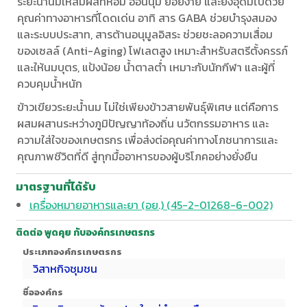
ระยะน้ำนมให้สัมผัสที่หอม อ่อนนุ่ม ย่อยง่าย และยังอุดมไปด้วย
คุณค่าทางอาหารที่โดดเด่น อาทิ สาร GABA ช่วยบำรุงสมอง
และระบบประสาท, สารต้านอนุมูลอิสระ ช่วยชะลอความเสื่อม
ของเซลล์ (Anti-Aging) โฟเลตสูง เหมาะสำหรับสตรีตั้งครรภ์
และให้นมบุตร, แป้งน้อย น้ำตาลต่ำ เหมาะกับนักกีฬา และผู้ที่
ควบคุมน้ำหนัก
ข้าวเขียวระยะน้ำนม ไม่ใช่เพียงข้าวสายพันธุ์พิเศษ แต่คือการ
ผสมผสานระหว่างภูมิปัญญาท้องถิ่น นวัตกรรมอาหาร และ
ความใส่ใจของเกษตรกร เพื่อส่งต่อคุณค่าทางโภชนาการและ
คุณภาพชีวิตที่ดี สู่ทุกมื้ออาหารของผู้บริโภคอย่างยั่งยืน
มาตรฐานที่ได้รับ
เครื่องหมายอาหารและยา (อย.) (45-2-01268-6-002)
ติดต่อ พูดคุย กับองค์กรเกษตรกร
ประเภทองค์กรเกษตรกร
วิสาหกิจชุมชน
ชื่อองค์กร