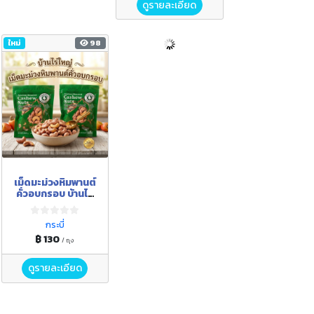
ดูรายละเอียด
ใหม่
98
เม็ดมะม่วงหิมพานต์
คั่วอบกรอบ บ้านไร่
ใหญ่
กระบี่
฿ 130
/ ถุง
ดูรายละเอียด