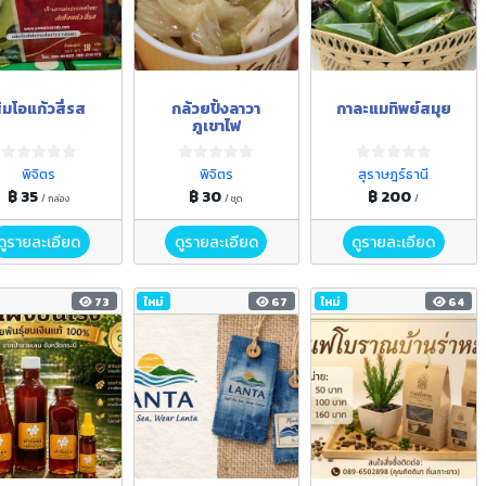
้มโอแก้วสี่รส
กล้วยปิ้งลาวา
กาละแมทิพย์สมุย
ภูเขาไฟ
พิจิตร
พิจิตร
สุราษฎร์ธานี
฿ 35
฿ 30
฿ 200
/ กล่อง
/ ชุด
/
ดูรายละเอียด
ดูรายละเอียด
ดูรายละเอียด
73
ใหม่
67
ใหม่
64