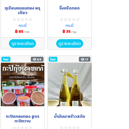
ทุเรียนหมอนทอง พรุ
จิ้งหรีดทอด
เตียว
กระบี่
กระบี่
฿ 85
฿ 35
/ กก.
/ ถุง
ดูรายละเอียด
ดูรายละเอียด
ใหม่
69
ใหม่
17
กะปิแหลมทอง สูตร
น้ำมันมะพร้าวสกัด
กะปิหวาน