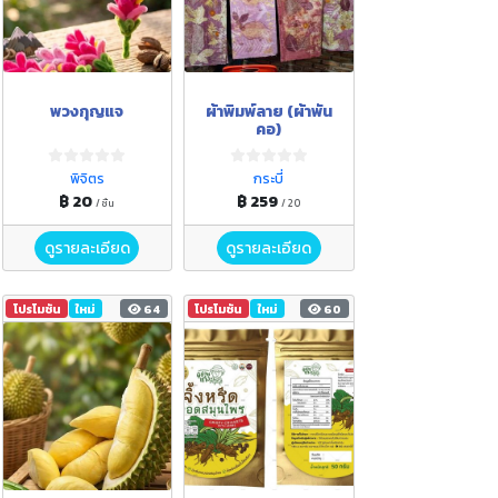
พวงกุญแจ
ผ้าพิมพ์ลาย (ผ้าพัน
คอ)
พิจิตร
กระบี่
฿ 20
฿ 259
/ ชิ้น
/ 20
ดูรายละเอียด
ดูรายละเอียด
โปรโมชัน
ใหม่
64
โปรโมชัน
ใหม่
60