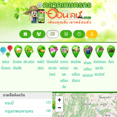
แสดง
ข้าวและ
ผัก (สด)
ผลไม้
ไม้ดอกไม้
อาหาร
สมุนไพร
หัตถกรรม
อื่นๆ
ผ้าและ
ทั้งหมด
ธัญพืช
(สด)
ประดับ
แปรรูป
และ
และสิ่ง
เครื่อง
(สด)
และ
เครื่อง
ประดิษฐ์
แต่งกาย
เครื่อง
สำอาง
ดื่ม
รายชื่อจังหวัด
+
กระบี่
(7)
−
กรุงเทพมหานคร
(4)