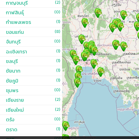
กาญจนบุรี
(2)
กาฬสินธุ์
(0)
กำแพงเพชร
(1)
ขอนแก่น
(8)
จันทบุรี
(0)
ฉะเชิงเทรา
(1)
ชลบุรี
(1)
ชัยนาท
(1)
ชัยภูมิ
(1)
ชุมพร
(0)
เชียงราย
(2)
เชียงใหม่
(2)
ตรัง
(0)
ตราด
(1)
ตาก
(0)