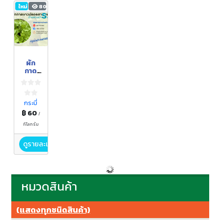
ใหม่
80
ผัก
กาด
ขาว
ปลอด
สารพิษ
บ้าน
กระบี่
สวน
฿ 60
/
ปารดา
กิโลกรัม
ดูรายละเอียด
หมวดสินค้า
(แสดงทุกชนิดสินค้า)