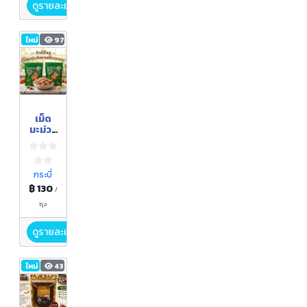
ดูรายละเอียด
ใหม่
97
เม็ด
มะม่วง
หิมพาน
ต์คั่ว
อบ
กรอบ
กระบี่
บ้านไร่
฿ 130
/
ใหญ่
ถุง
ดูรายละเอียด
ใหม่
43