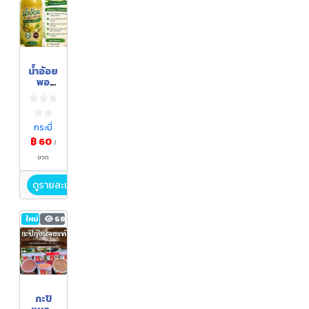
น้ำอ้อย
พอ
เพียง
กระบี่
฿ 60
/
ขวด
ดูรายละเอียด
ใหม่
68
กะปิ