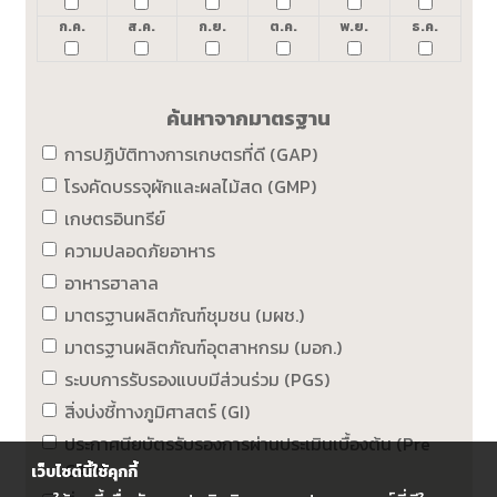
ก.ค.
ส.ค.
ก.ย.
ต.ค.
พ.ย.
ธ.ค.
ค้นหาจากมาตรฐาน
การปฏิบัติทางการเกษตรที่ดี (GAP)
โรงคัดบรรจุผักและผลไม้สด (GMP)
เกษตรอินทรีย์
ความปลอดภัยอาหาร
อาหารฮาลาล
มาตรฐานผลิตภัณฑ์ชุมชน (มผช.)
มาตรฐานผลิตภัณฑ์อุตสาหกรม (มอก.)
ระบบการรับรองแบบมีส่วนร่วม (PGS)
สิ่งบ่งชี้ทางภูมิศาสตร์ (GI)
ประกาศนียบัตรรับรองการผ่านประเมินเบื้องต้น (Pre
GAP)
เว็บไซต์นี้ใช้คุกกี้