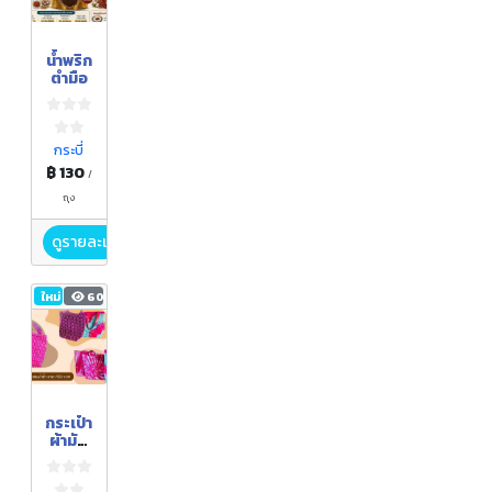
น้ำพริก
ตำมือ
กระบี่
฿ 130
/
ถุง
ดูรายละเอียด
ใหม่
60
กระเป๋า
ผ้ามัด
ย้อม