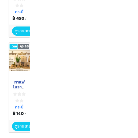
กระบี่
฿ 450
/
ดูรายละเอียด
ใหม่
63
กาแฟ
โบราณ
บ้านร่า
หมาด
กระบี่
฿ 140
/
ดูรายละเอียด