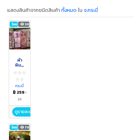
แสดงสินค้าจากชนิดสินค้า
ทั้งหมด
ใน
จ.กระบี่
ใหม่
30
ผ้า
พิมพ์
ลาย
(ผ้าพัน
คอ)
กระบี่
฿ 259
/
20
ดูรายละเอียด
ใหม่
70