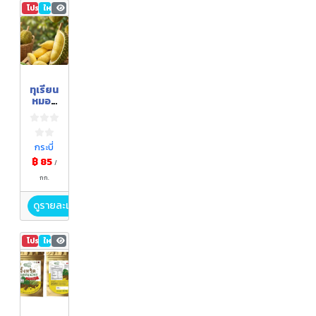
โปรโมชัน
ใหม่
64
ทุเรียน
หมอน
ทอง
พรุ
เตียว
กระบี่
฿ 85
/
กก.
ดูรายละเอียด
โปรโมชัน
ใหม่
58