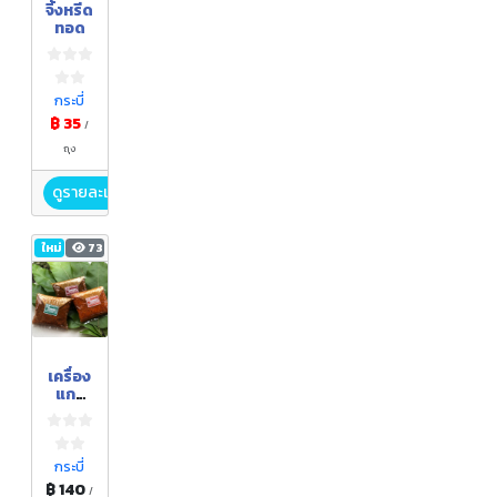
จิ้งหรีด
ทอด
กระบี่
฿ 35
/
ถุง
ดูรายละเอียด
ใหม่
73
เครื่อง
แกง
บ้าน
สหกร
ณ์ คีรี
วง
กระบี่
กระบี่
฿ 140
/