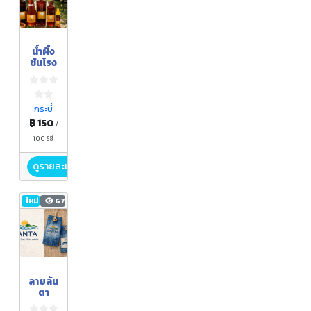
น้ำผึ้ง
ชันโรง
กระบี่
฿ 150
/
100 ซีซี
ดูรายละเอียด
ใหม่
67
ลายลัน
ตา