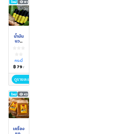
ใหม่
81
น้ำมัน
นวด
สมุนไพ
ร
กระบี่
฿ 79
/
ดูรายละเอียด
ใหม่
43
เครื่อง
แกง