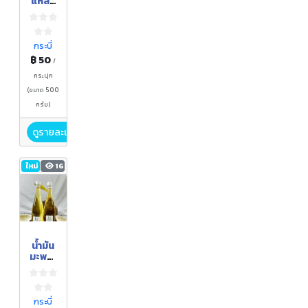
แหลม
ทอง
สูตร
กะปิ
หวาน
กระบี่
฿ 50
/
กระปุก
(ขนาด 500
กรัม)
ดูรายละเอียด
ใหม่
16
น้ำมัน
มะพร้า
วสกัด
กระบี่