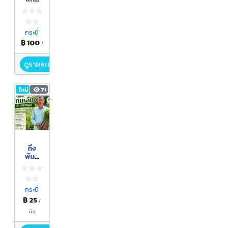
แม่บ้าน
เกษตร
กรบ้าน
หนอง
กระบี่
ปง
฿ 100
/
ดูรายละเอียด
ใหม่
71
กิ่ง
พันธุ์
ผักเหลี
ยง
กระบี่
฿ 25
/
กิ่ง