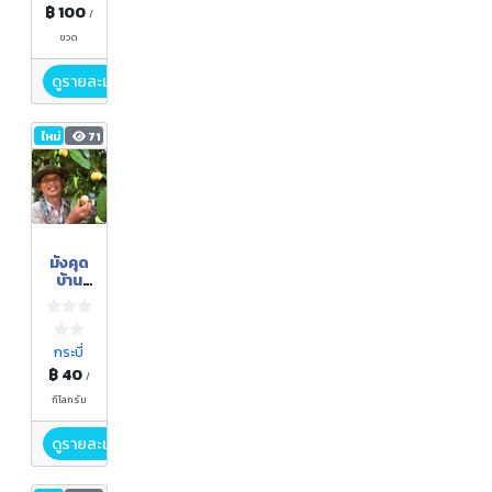
฿ 100
/
ขวด
ดูรายละเอียด
ใหม่
71
มังคุด
บ้าน
สวน
คงรงค์
เขาต่อ
กระบี่
฿ 40
/
กิโลกรัม
ดูรายละเอียด