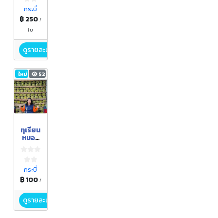
กระบี่
฿ 250
/
ใบ
ดูรายละเอียด
ใหม่
52
ทุเรียน
หมอน
ทอง
ทะเล
หอย
สวน
กระบี่
ลุงพร
฿ 100
/
ดูรายละเอียด