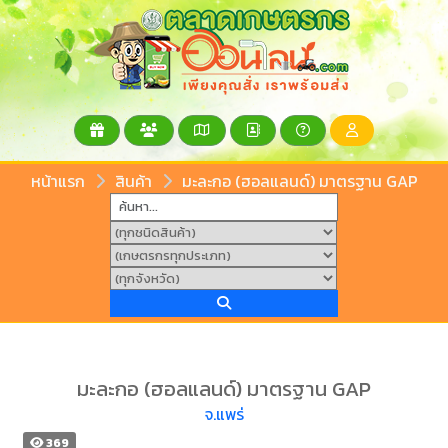
หน้าแรก
สินค้า
มะละกอ (ฮอลแลนด์) มาตรฐาน GAP
มะละกอ (ฮอลแลนด์) มาตรฐาน GAP
จ.แพร่
369