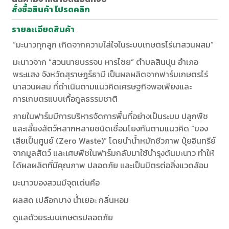
สั่งซื้อสินค้า โปรดคลิก
รายละเอียดสินค้า
“มะนาวทุกลูก เกิดจากความใส่ใจในระบบเกษตรไร่นาสวนผสม”
มะนาวจาก “สวนนายบรรจบ หารไชย” ตำบลสินปุน อำเภอ
พระแสง จังหวัดสุราษฎร์ธานี เป็นผลผลิตจากฟาร์มเกษตรไร่
นาสวนผสม ที่ดำเนินตามแนวคิดเศรษฐกิจพอเพียงและ
การเกษตรแบบเกื้อกูลธรรมชาติ
ภายในฟาร์มมีการบริหารจัดการพื้นที่อย่างเป็นระบบ ปลูกพืช
และเลี้ยงสัตว์หลากหลายชนิดเชื่อมโยงกันตามแนวคิด “ของ
เสียเป็นศูนย์ (Zero Waste)” โดยนำน้ำหมักชีวภาพ ปุ๋ยอินทรีย์
จากมูลสัตว์ และเศษพืชในฟาร์มกลับมาใช้บำรุงต้นมะนาว ทำให้
ได้ผลผลิตที่มีคุณภาพ ปลอดภัย และเป็นมิตรต่อสิ่งแวดล้อม
มะนาวของสวนมีจุดเด่นคือ
ผลสด เปลือกบาง น้ำเยอะ กลิ่นหอม
ดูแลด้วยระบบเกษตรปลอดภัย