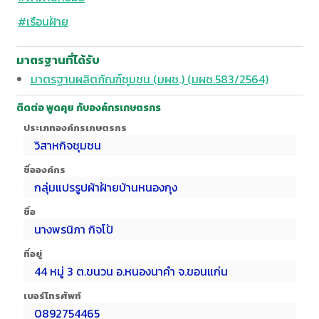
#เรือนฝ้าย
มาตรฐานที่ได้รับ
มาตรฐานผลิตภัณฑ์ชุมชน (มผช.) (มผช.583/2564)
ติดต่อ พูดคุย กับองค์กรเกษตรกร
ประเภทองค์กรเกษตรกร
วิสาหกิจชุมชน
ชื่อองค์กร
กลุ่มแปรรูปผ้าฝ้ายบ้านหนองกุง
ชื่อ
นางพรนิภา กิจโป้
ที่อยู่
44 หมู่ 3 ต.ขนวน อ.หนองนาคำ จ.ขอนแก่น
เบอร์โทรศัพท์
0892754465