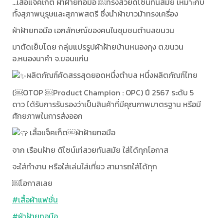
...เสื้อแจ็คเก็ต ผ้าฝ้ายทอมือ ￼ทรงสวยดีไซน์ทันสมัย เหมาะกับ
ทั้งสุภาพบุรุษและสุภาพสตรี ซึ่งนำผ้าขาวม้าทรงเครื่อง
ผ้าฝ้ายทอมือ เอกลักษณ์ของคนในชุมชนตำบลขนวน
มาตัดเย็บโดย กลุ่มแปรรูปผ้าฝ้ายบ้านหนองกุง ต.ขนวน
อ.หนองนาคำ จ.ขอนแก่น
ผลิตภัณฑ์คัดสรรสุดยอดหนึ่งตำบล หนึ่งผลิตภัณฑ์ไทย
(￼OTOP ￼Product Champion : OPC) ปี 2567 ระดับ 5
ดาว ได้รับการรับรองว่าเป็นสินค้าที่มีคุณภาพมาตรฐาน หรือมี
ศักยภาพในการส่งออก
เสื้อแจ็คเก็ต￼ผ้าฝ้ายทอมือ
จาก เรือนฝ้าย ดีไซน์เท่สวยทันสมัย ใส่ได้ทุกโอกาส
จะใส่ทำงาน หรือใส่เล่นใส่เที่ยว สามารถใส่ได้ทุก
￼โอกาสเลย
#เสื้อผ้าแฟชั่น
#ผ้าฝ้ายทอมือ