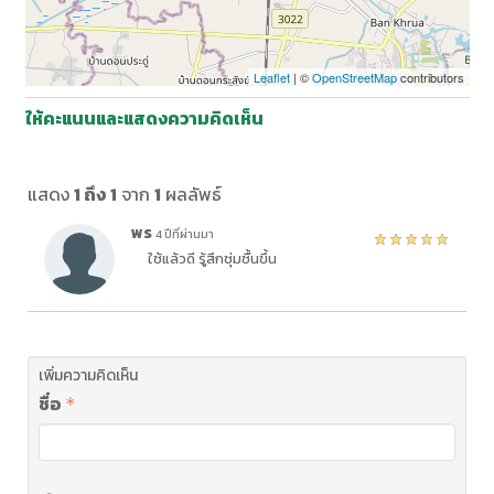
Leaflet
| ©
OpenStreetMap
contributors
ให้คะแนนและแสดงความคิดเห็น
แสดง
1 ถึง 1
จาก
1
ผลลัพธ์
พร
4 ปีที่ผ่านมา
ใช้แล้วดี รู้สึกชุ่มชื้นขึ้น
เพิ่มความคิดเห็น
ชื่อ