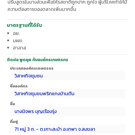
ปรับสูตรในบางส่วนเพื่อให้รสชาติถูกปาก ถูกใจ ผู้บริโภคทำให้มี
ความต้องการของตลาดเพิ่มมากขึ้น
มาตรฐานที่ได้รับ
อย.
มผช.
ฮาลาล
ติดต่อ พูดคุย กับองค์กรเกษตรกร
ประเภทองค์กรเกษตรกร
วิสาหกิจชุมชน
ชื่อองค์กร
วิสาหกิจชุมชนพริกแกงบ้านตีน
ชื่อ
นางนิจพร บุญเรืองรุ่ง
ที่อยู่
71 หมู่ 3 ถ. - ต.เกาะสะบ้า อ.เทพา จ.สงขลา