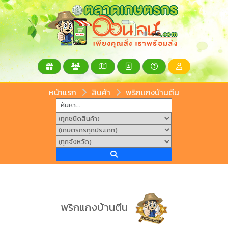
หน้าแรก
สินค้า
พริกแกงบ้านตีน
พริกแกงบ้านตีน