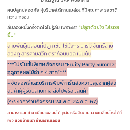
มาตรฐาน GAP พืชอาหาร
คนปลูกปลอดภัย ผู้บริโภคได้ทานเมล่อนที่มีคุณภาพ รสชาติ
หวาน กรอบ
"ปลูกด้วยใจ ใส่รอย
ลิ้มลองหนึ่งครั้งติดใจไม่รู้ลืม เพราะเรา
ยิ้ม"
สายพันธุ์เมล่อนที่ปลูก เช่น ไข่มังกร บารมี จันทร์ฉาย
ลองดู สารคามสวีท ดราก้อนบอล เป็นต้น
***โปรโมชั่นพิเศษ กิจกรรม “Fruity Party Summer
ฤดูกาลผลไม้ฉ่ำ ๆ 4 ภาค”***
- จัดส่งฟรี และบริการพิมพ์การ์ดส่งความสุขจากผู้ส่ง
สินค้าผู้ผู้รับปลายทาง ส่งไปพร้อมสินค้า
(ระยะเวลาร่วมกิจกรรม 24 พ.ค. 24 ก.ค. 67)
สามารถแวะเข้ามาเยี่ยมชมสวนได้ทุกวัน หรือติดตามความเคลื่อนไหวได้ที่
เพจ
สวนบ้านเรา บ้านเราเมล่อน