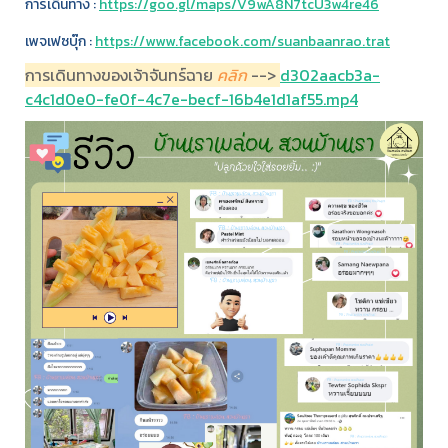
การเดินทาง :
https://goo.gl/maps/V9wA8N7tcU3w4re46
เพจเฟซบุ๊ก :
https://www.facebook.com/suanbaanrao.trat
การเดินทางของเจ้าจันทร์ฉาย
คลิก
-->
d302aacb3a-
c4c1d0e0-fe0f-4c7e-becf-16b4e1d1af55.mp4