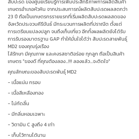
สับปะรด ของศูนย์เรียนรู้การเพิ่มประสิทธิภาพการผลิตสินค้า
เกษตรอำเภอหัวหิน จากประสบการณ์ผลิตสับปะรดผลสดกว่า
23 ปี ถือเป็นเกษตรกรรายแรกที่เริ่มผลิตสับปะรดผลสดของ
จังหวัดประจวบคีรีขันธ์ มีกระบวนการผลิตที่ปราณีต ตั้งแต่
การเตรียมแปลงปลูก จนถึงเก็บเกี่ยว อีกทั้งผลผลิตยังได้รับ
การรับรองมาตรฐาน GAP ทำให้มั่นใจได้ว่า สับปะรดสายพันธุ์
MD2 ของคุณรุ่งเรือง
ไล้รักษา มีคุณภาพ และคงรสชาติอร่อย ทุกลูก ถือเป็นสินค้า
เกษตร "ของดี ที่คุณต้องลอง...!!! ลองแล้ว...จะติดใจ"
คุณลักษณะของสับปะรดพันธุ์ MD2
- เนื้อแน่น กรอบ
- เนื้อสีเหลืองทอง
- ไม่กัดลิ้น
- มีกลิ่นหอมเฉพาะ
- วิตามิน C สูงถึง 4 เท่า
- เก็บไว้ทานได้นาน