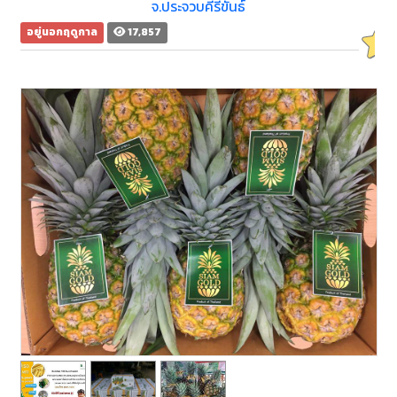
จ.ประจวบคีรีขันธ์
อยู่นอกฤดูกาล
17,857