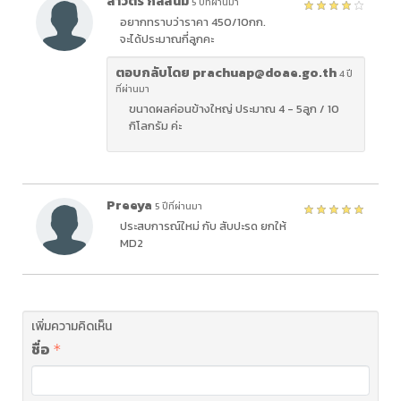
สาวิตรี กลัสนิมิ
5 ปีที่ผ่านมา
อยากทราบว่าราคา 450/10กก.
จะได้ประมาณกี่ลูกคะ
ตอบกลับโดย prachuap@doae.go.th
4 ปี
ที่ผ่านมา
ขนาดผลค่อนข้างใหญ่ ประมาณ 4 - 5ลูก / 10
กิโลกรัม ค่ะ
Preeya
5 ปีที่ผ่านมา
ประสบการณ์ใหม่ กับ สับปะรด ยกให้
MD2
เพิ่มความคิดเห็น
ชื่อ