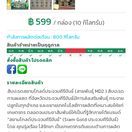
฿ 599
/ กล่อง (10 กิโลกรัม)
กำลังการผลิตต่อเดือน : 800 กิโลกรัม
สินค้าจำหน่ายเป็นฤดูกาล
ม.ค.
ก.พ.
มี.ค.
เม.ย.
พ.ค.
มิ.ย.
ก.ค.
ส.ค.
ก.ย.
ต.ค.
พ.ย.
ธ.ค.
สั่งซื้อสินค้า โปรดคลิก
รายละเอียดสินค้า
สับปะรดสยามโกลด์ประจวบคีรีขันธ์ (สายพันธุ์ MD2 ) สับปะรด
ทานผลสด ที่จังหวัดประจวบคีรีขันธ์มีการส่งเสริมพันธุ์ กระจาย
ปลูกในทุกอำเภอ และขยายเทคโนโลยีการผลิตที่เหมาะสมให้แก่
เกษตรกร ตลอดจนประชาสัมพันธ์ให้เป็นที่รู้จักภายใต้แบรนด์
"สยามโกลด์ประจวบคีรีขันธ์" (Siam Gold ประจวบคีรีขันธ์)
โดย คุณรุ่งเรือง ไล้รักษา เป็นเกษตรกรต้นแบบด้านการผลิต