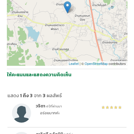
Leaflet
| ©
OpenStreetMap
contributors
ให้คะแนนและแสดงความคิดเห็น
แสดง
1 ถึง 3
จาก
3
ผลลัพธ์
วริดา
4 ปีที่ผ่านมา
อร่อย​มาก​ค่ะ