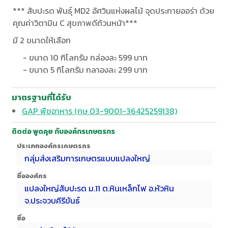
*** สับปะรด พันธุ์ MD2 อัศวินแห่งผลไม้ จุดประกายออร่า ด้วย
คุณค่าวิตามิน C สุขภาพดีถ้วนหน้า***
มี 2 ขนาดให้เลือก
- ขนาด 10 กิโลกรัม กล่องละ 599 บาท
- ขนาด 5 กิโลกรัม กลาองละ 299 บาท
มาตรฐานที่ได้รับ
GAP พืชอาหาร (กษ 03-9001-36425259138)
ติดต่อ พูดคุย กับองค์กรเกษตรกร
ประเภทองค์กรเกษตรกร
กลุ่มส่งเสริมการเกษตรแบบแปลงใหญ่
ชื่อองค์กร
แปลงใหญ่สับปะรด ม.11 ต.หินเหล็กไฟ อ.หัวหิน
จ.ประจวบคีรีขันธ์
ชื่อ