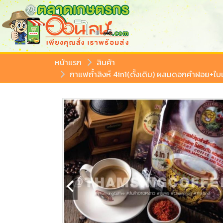
หน้าแรก
สินค้า
กาแฟถ้ำสิงห์ 4in1(ดั้งเดิม) ผสมดอกคำฝอย+ใบ