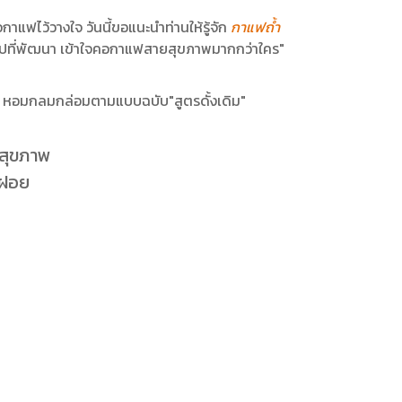
แฟไว้วางใจ วันนี้ขอแนะนำท่านให้รู้จัก
กาแฟถ้ำ
ปที่พัฒนา เข้าใจคอกาแฟสายสุขภาพมากกว่าใคร"
 หอมกลมกล่อมตามแบบฉบับ"สูตรดั้งเดิม"
ยสุขภาพ
ฝอย