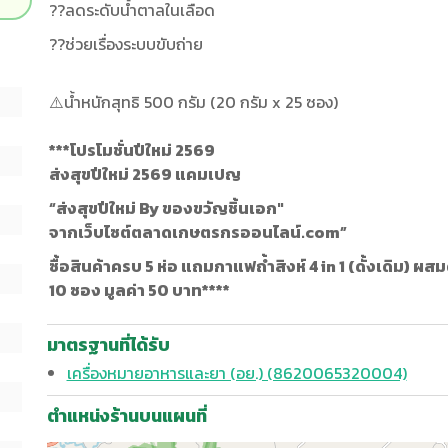
??ลดระดับน้ำตาลในเลือด
??ช่วยเรื่องระบบขับถ่าย
⚠️น้ำหนักสุทธิ 500 กรัม (20 กรัม x 25 ซอง)
***โปรโมชั่นปีใหม่ 2569
ส่งสุขปีใหม่ 2569
แคมเปญ
“ส่งสุขปีใหม่ By ของขวัญชิ้นเอก"
จากเว็บไซต์ตลาดเกษตรกรออนไลน์.com”
ซื้อสินค้าครบ 5 ห่อ แถมกาแฟถ้ำสิงห์ 4 in 1 (ดั้งเดิม
10 ซอง มูลค่า 50 บาท****
มาตรฐานที่ได้รับ
เครื่องหมายอาหารและยา (อย.) (8620065320004)
ตำแหน่งร้านบนแผนที่