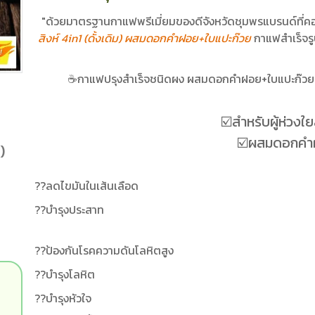
"ด้วยมาตรฐานกาแฟพรีเมี่ยมของดีจังหวัดชุมพรแบรนด์ที่คอกา
สิงห์ 4in1 (ดั้งเดิม) ผสมดอกคำฝอย+ใบแปะก๊วย
กาแฟสำเร็จรู
☕️กาแฟปรุงสำเร็จชนิดผง ผสมดอกคำฝอย+ใบแปะก๊วย
☑️สำหรับผู้ห่วงใ
☑️ผสมดอกคำ
)
??ลดไขมันในเส้นเลือด
??บำรุงประสาท
??ป้องกันโรคความดันโลหิตสูง
??บำรุงโลหิต
??บำรุงหัวใจ