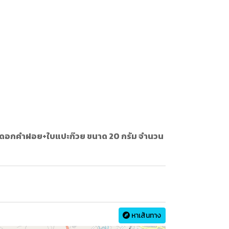
) ผสมดอกคำฝอย+ใบแปะก๊วย ขนาด 20 กรัม จำนวน
หาเส้นทาง