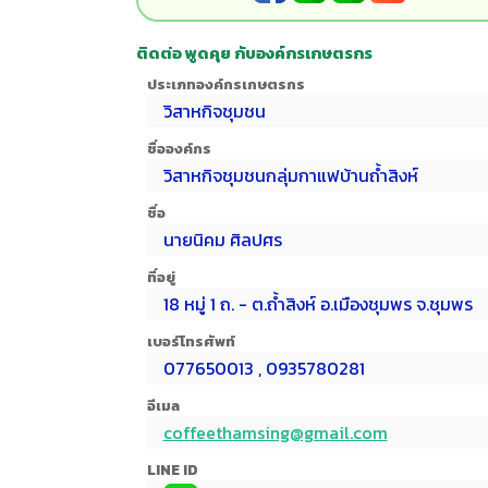
ติดต่อ พูดคุย กับองค์กรเกษตรกร
ประเภทองค์กรเกษตรกร
วิสาหกิจชุมชน
ชื่อองค์กร
วิสาหกิจชุมชนกลุ่มกาแฟบ้านถ้ำสิงห์
ชื่อ
นายนิคม ศิลปศร
ที่อยู่
18 หมู่ 1 ถ. - ต.ถ้ำสิงห์ อ.เมืองชุมพร จ.ชุมพร
เบอร์โทรศัพท์
077650013 , 0935780281
อีเมล
coffeethamsing@gmail.com
LINE ID