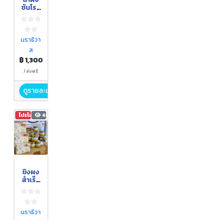
ชันโรง
(เซ็ต
พรีเมี่
ยม)
นราธิวา
ส
฿ 1,300
/ ส่งฟรี
ดูรายละเอียด
โปรโมชัน
486
ขิงผง
สำเร็จ
รูป
นราธิวา