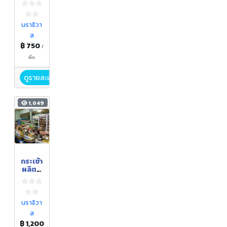
นราธิวา
ส
฿ 750
/
ผืน
ดูรายละเอียด
1,049
กระเช้า
ผลิตภั
ณฑ์
แปรรูป
จากลูก
หยีบูโด
นราธิวา
น้ำผึ้งบู
ส
โด ชุด
฿ 1,200
ใหญ่