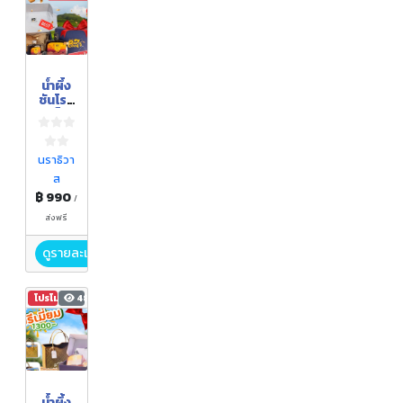
น้ำผึ้ง
ชันโรง
(เซ็ต
ของ
ขวัญ)
นราธิวา
ส
฿ 990
/
ส่งฟรี
ดูรายละเอียด
โปรโมชัน
481
น้ำผึ้ง