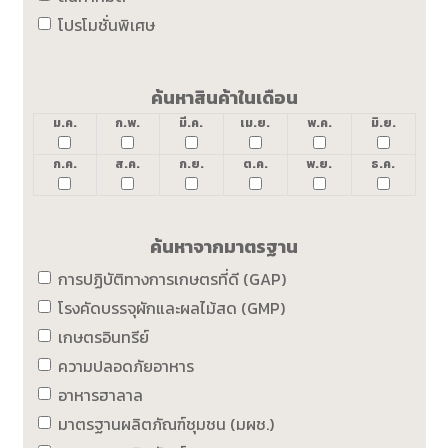
โปรโมชั่นพิเศษ
ค้นหาสินค้าในเดือน
ม.ค.
ก.พ.
มี.ค.
เม.ย.
พ.ค.
มิ.ย.
ก.ค.
ส.ค.
ก.ย.
ต.ค.
พ.ย.
ธ.ค.
ค้นหาจากมาตรฐาน
การปฏิบัติทางการเกษตรที่ดี (GAP)
โรงคัดบรรจุผักและผลไม้สด (GMP)
เกษตรอินทรีย์
ความปลอดภัยอาหาร
อาหารฮาลาล
มาตรฐานผลิตภัณฑ์ชุมชน (มผช.)