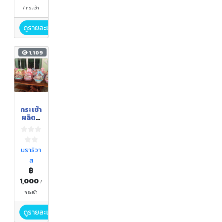
/ กระเช้า
ดูรายละเอียด
1,109
กระเช้า
ผลิตภั
ณฑ์
แปรรูป
จากลูก
หยีบูโด
นราธิวา
น้ำผึ้งบู
ส
โด ชุด
฿
กลาง
1,000
/
กระเช้า
ดูรายละเอียด