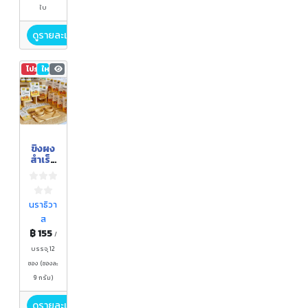
ใบ
ดูรายละเอียด
โปรโมชัน
ใหม่
808
ขิงผง
สำเร็จ
รูป
นราธิวา
ส
฿ 155
/
บรรจุ 12
ซอง (ซองละ
9 กรัม)
ดูรายละเอียด