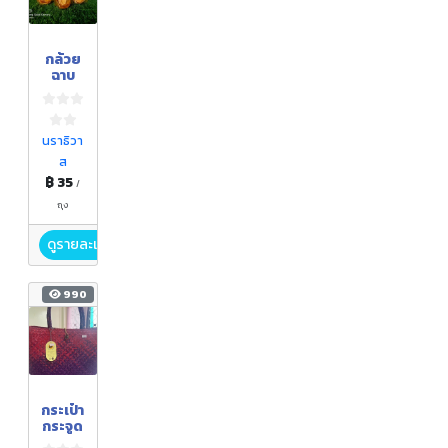
กล้วย
ฉาบ
นราธิวา
ส
฿ 35
/
ถุง
ดูรายละเอียด
990
กระเป๋า
กระจูด