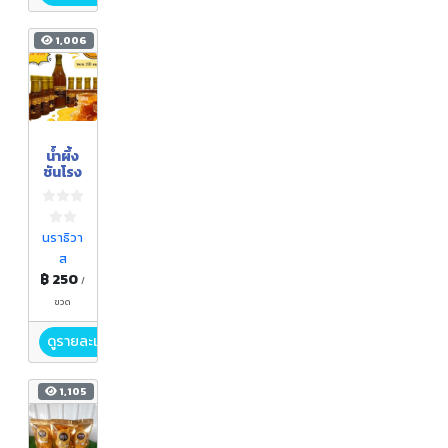
1,006
น้ำผึ้ง
ชันโรง
นราธิวา
ส
฿ 250
/
ขวด
ดูรายละเอียด
1,105