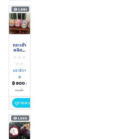
1,081
กระเช้า
ผลิตภั
ณฑ์
แปรรูป
จากลูก
หยีบูโด
นราธิวา
น้ำผึ้งบู
ส
โด ชุด
฿ 800
เล็ก
/
กระเช้า
ดูรายละเอียด
1,503