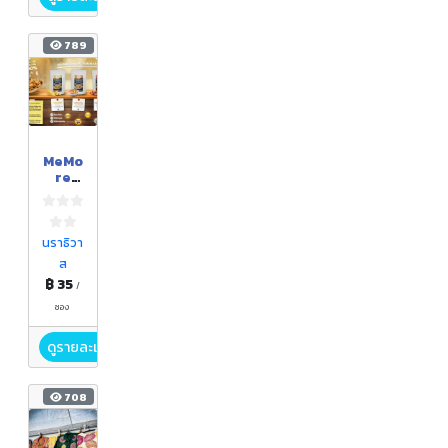
789
MeMo
re
ขนม
เห็ด
เทมปุร
ะกรอบ
นราธิวา
ส
฿ 35
/
ซอง
ดูรายละเอียด
708