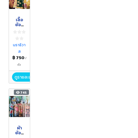
เสื้อ
ย้อม
คราม
นราธิวา
ส
฿ 750
/
ตัว
ดูรายละเอียด
745
ผ้า
ย้อม
คราม