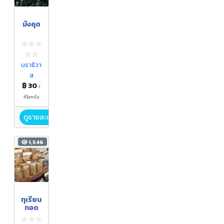
มังคุด
นราธิวา
ส
฿ 30
/
กิโลกรัม
ดูรายละเอียด
1,546
ทุเรียน
ทอด