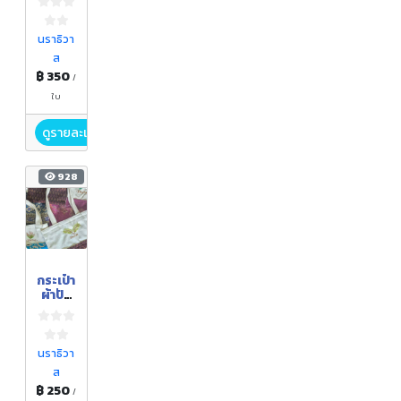
นราธิวา
ส
฿ 350
/
ใบ
ดูรายละเอียด
928
กระเป๋า
ผ้าปัก
ลาย
นราธิวา
ส
฿ 250
/