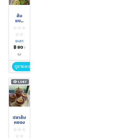
ส้ม
แขก
แช่อิ่ม
ยะลา
฿ 80
/
ถุง
ดูรายละเอียด
1,587
ปลาส้ม
หยอง