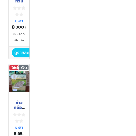
กวน
ยะลา
฿ 300
/
300 บาท/
กิโลกรัม
ดูรายละเอียด
โปรโมชัน
4,180
ข้าว
กล้อง
หอม
มือลอ
ยะลา
฿ 85
/