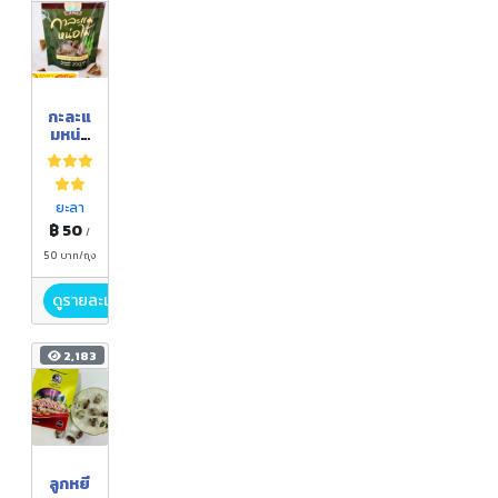
กะละแ
มหน่อ
ไม้
ยะลา
฿ 50
/
50 บาท/ถุง
ดูรายละเอียด
2,183
ลูกหยี