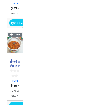
ยะลา
฿ 35
/
กระปุก
ดูรายละเอียด
1,383
น้ำพริก
ปลาส้ม
ยะลา
฿ 35
/
50 กรัม/
กระปุก