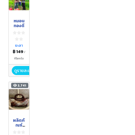
หมอน
ทองดี
ยะลา
฿ 149
/
กิโลกรัม
ดูรายละเอียด
2,741
ผลิตภั
ณฑ์
จักสาน
จากใบ