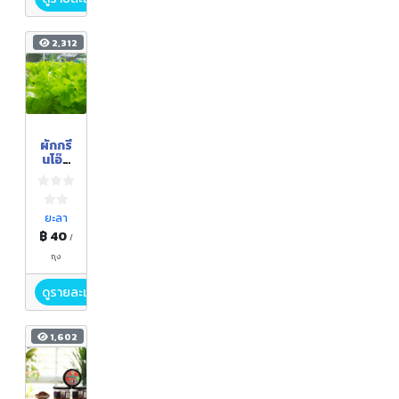
2,312
ผักกรี
นโอ๊ค
(ผัก
ปลอด
สาร
พิษ)
ยะลา
฿ 40
/
ถุง
ดูรายละเอียด
1,602