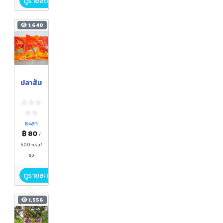
ดูรายละเอียด
1,640
ปลาส้ม
ยะลา
฿ 80
/
500 กรัม/
ถุง
ดูรายละเอียด
1,556