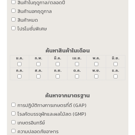
สินค้าในฤดูกาล/ตลอดปี
สินค้านอกฤดูกาล
สินค้าหมด
โปรโมชั่นพิเศษ
ค้นหาสินค้าในเดือน
ม.ค.
ก.พ.
มี.ค.
เม.ย.
พ.ค.
มิ.ย.
ก.ค.
ส.ค.
ก.ย.
ต.ค.
พ.ย.
ธ.ค.
ค้นหาจากมาตรฐาน
การปฏิบัติทางการเกษตรที่ดี (GAP)
โรงคัดบรรจุผักและผลไม้สด (GMP)
เกษตรอินทรีย์
ความปลอดภัยอาหาร