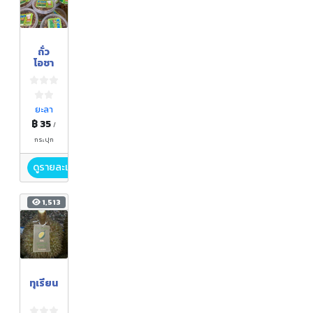
ถั่ว
โอชา
ยะลา
฿ 35
/
กระปุก
ดูรายละเอียด
1,513
ทุเรียน