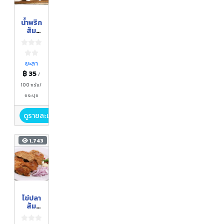
น้ำพริก
ส้ม
แขก
ตรา
คุณ
ดาว
ยะลา
฿ 35
/
100 กรัม/
กระปุก
ดูรายละเอียด
1,743
ไข่ปลา
ส้ม
ตรา
คุณ