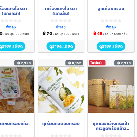
รื่องแกงโสรยา
เครื่องแกงโสรยา
ลูกเดือยกรอบ
(แกงกะทิ)
(แกงส้ม)
พัทลุง
พัทลุง
พัทลุง
70
฿ 70
฿ 45
/ กระปุก (500 กรัม)
/ กระปุก (500 กรัม)
/ กระปุก (200 กรัม)
ดูรายละเอียด
ดูรายละเอียด
ดูรายละเอียด
2,959
8,152
โปรโมชัน
2,970
วยหินกรอบแก้ว
ทุเรียนทอดอบกรอบ
ชุดของขวัญกระเป๋า
กระจูดพร้อมข้าว
สังข์หยดเมืองพัทลุง