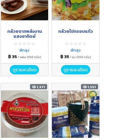
กล้วยตากพลังงาน
กล้วยไข่กรอบแก้ว
แสงอาทิตย์
พัทลุง
พัทลุง
฿ 35
฿ 35
/ กล่อง (100 กรัม)
/ ถุง (300 กรัม)
ดูรายละเอียด
ดูรายละเอียด
1,371
1,551