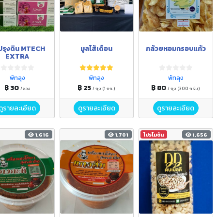
ปรุงดิน MTECH
มูลไส้เดือน
กล้วยหอมกรอบแก้ว
EXTRA
พัทลุง
พัทลุง
พัทลุง
฿ 30
฿ 25
฿ 80
/ ซอง
/ ถุง (1 กก.)
/ ถุง (300 กรัม)
ดูรายละเอียด
ดูรายละเอียด
ดูรายละเอียด
1,616
1,701
โปรโมชัน
1,656