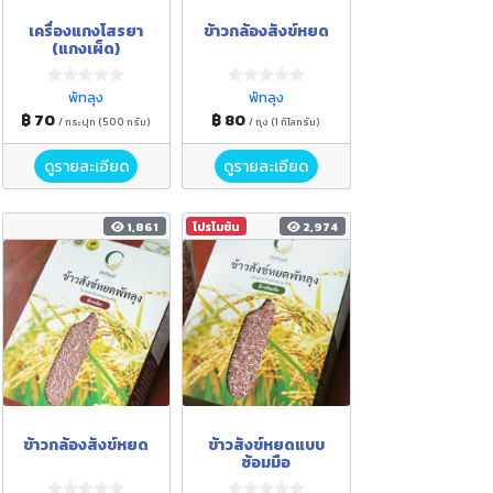
เครื่องแกงโสรยา
ข้าวกล้องสังข์หยด
(แกงเผ็ด)
พัทลุง
พัทลุง
฿ 70
฿ 80
/ กระปุก (500 กรัม)
/ ถุง (1 กิโลกรัม)
ดูรายละเอียด
ดูรายละเอียด
1,861
โปรโมชัน
2,974
ข้าวกล้องสังข์หยด
ข้าวสังข์หยดแบบ
ซ้อมมือ