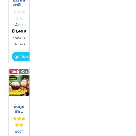
ทุเรียน
ล
สาลิกา
Orga
nic 4
กิโลกรั
ม
พังงา
฿ 1,499
/ กล่อง ( 4
กิโลกรัม )
ดูรายละเอียด
โปรโมชัน
4,339
มังคุด
ทิพย์
พังงา
สวน
นิจติกา
พังงา