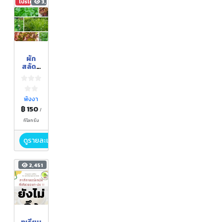
โปรโมชัน
3,517
ผัก
สลัด6
ชนิด
มาตรฐ
านGA
P
พังงา
฿ 150
/
กิโลกรัม
ดูรายละเอียด
2,451
ยังไม่
ถึง
ฤดูกา