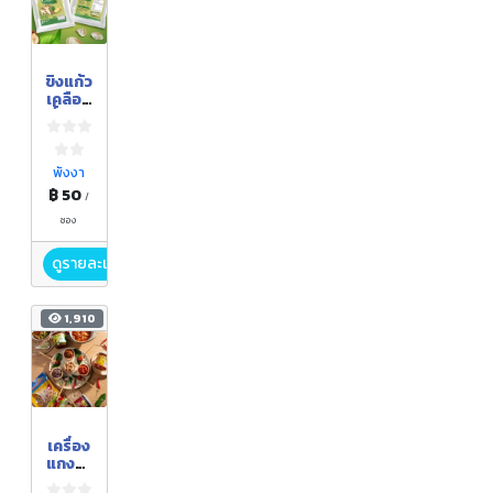
ขิงแก้ว
เคลือบ
น้ำตาล
พังงา
฿ 50
/
ซอง
ดูรายละเอียด
1,910
เครื่อง
แกงตำ
มือ