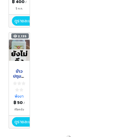
฿ 400
/
5 ก.ก.
ดูรายละเอียด
2,135
ยังไม่
ถึง
ฤดูกา
ข้าว
ล
ปทุมธา
นี1
พังงา
฿ 50
/
กิโลกรัม
ดูรายละเอียด