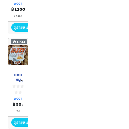
กะปง
พังงา
฿ 1,200
/ กล่อง
ดูรายละเอียด
1,744
แคบ
หมู
แจ๊สซี่
พังงา
฿ 50
/
ถุง
ดูรายละเอียด