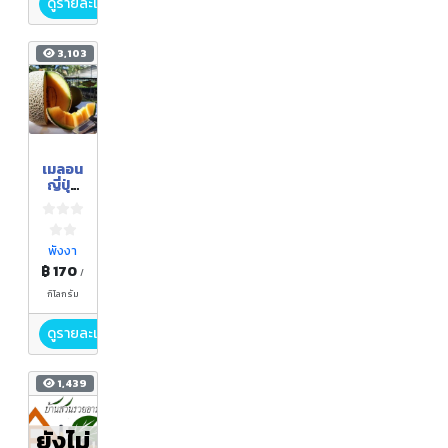
ดูรายละเอียด
3,103
เมลอน
ญี่ปุ่น
แท้
หอม
หวาน
โมมิจิ,คิ
พังงา
โมจิ
฿ 170
/
กิโลกรัม
ดูรายละเอียด
1,439
ยังไม่