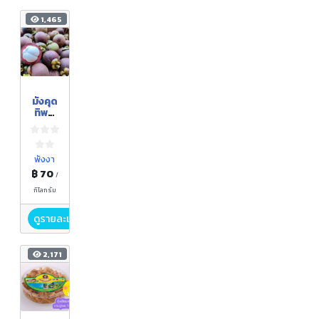
1,465
มังคุด
ทิพย์
พังงา
สวน
บ้านย่า
พังงา
฿ 70
/
กิโลกรัม
ดูรายละเอียด
2,171