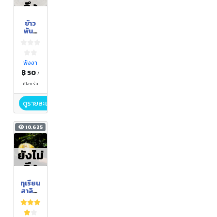
ถึง
ฤดูกา
ข้าว
ล
พันธ์
กข 43
พังงา
฿ 50
/
กิโลกรัม
ดูรายละเอียด
10,625
ยังไม่
ถึง
ฤดูกา
ทุเรียน
ล
สาลิกา
พังงา
สวน
เย็นจิต