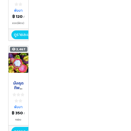
พังงา
฿ 120
/
ขวด(ลิตร)
ดูรายละเอียด
2,467
มังคุด
ทิพย์
พังงา
บ้าน
สวน
รวย
พังงา
อารม
฿ 350
/
ณ์
กล่อง