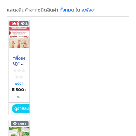
แสดงสินค้าจากชนิดสินค้า
ทั้งหมด
ใน
จ.พังงา
โปรโมชัน
2,094
"ผึ้งเห
นา" น้ำ
ผึ้งแท้
100%
พังงา
฿ 500
/
ชุด
ดูรายละเอียด
1,494