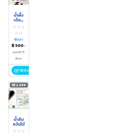
ถึง
ฤดูกา
น้ำผึ้ง
ล
เดือน
๕
พังงา
฿ 500
/
ขวด(0.75
ลิตร)
ดูรายละเอียด
2,390
น้ำส้ม
ควันไม้