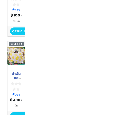
ชุมชน
บ้าน
โคก
พังงา
ไคร
฿ 100
/
กระปุก
ดูรายละเอียด
4,484
ผ้าพัน
คอ
ECO-
PRIN
T
พังงา
฿ 490
/
ผืน