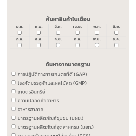
ค้นหาสินค้าในเดือน
ม.ค.
ก.พ.
มี.ค.
เม.ย.
พ.ค.
มิ.ย.
ก.ค.
ส.ค.
ก.ย.
ต.ค.
พ.ย.
ธ.ค.
ค้นหาจากมาตรฐาน
การปฏิบัติทางการเกษตรที่ดี (GAP)
โรงคัดบรรจุผักและผลไม้สด (GMP)
เกษตรอินทรีย์
ความปลอดภัยอาหาร
อาหารฮาลาล
มาตรฐานผลิตภัณฑ์ชุมชน (มผช.)
มาตรฐานผลิตภัณฑ์อุตสาหกรม (มอก.)
ระบบการรับรองแบบมีส่วนร่วม (PGS)