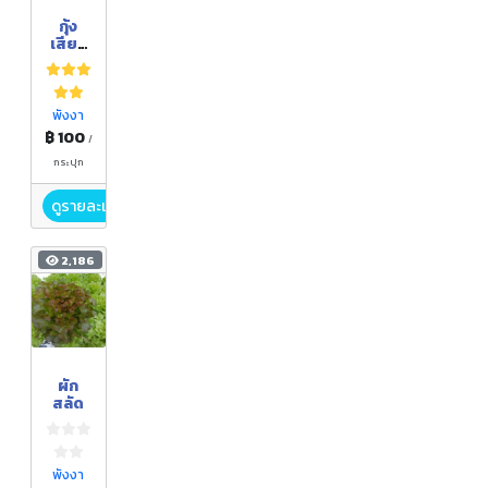
กุ้ง
เสียบ
สามรส
พังงา
฿ 100
/
กระปุก
ดูรายละเอียด
2,186
ผัก
สลัด
พังงา