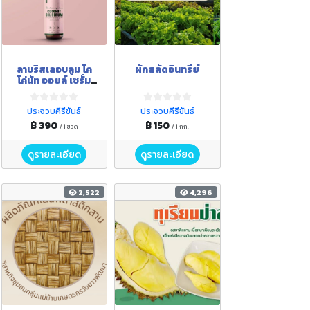
ลาบริสเลอบลูม โค
ผักสลัดอินทรีย์
โค่นัท ออยล์ เซรั่ม
ออล อิน วัน
ประจวบคีรีขันธ์
ประจวบคีรีขันธ์
฿ 390
฿ 150
/ 1 ขวด
/ 1 กก.
ดูรายละเอียด
ดูรายละเอียด
2,522
4,296