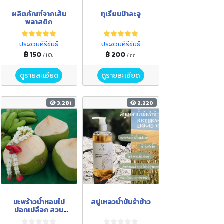
ผลิตภัณฑ์จากเส้น
ทุเรียนป่าละอู
พลาสติก
ประจวบคีรีขันธ์
ประจวบคีรีขันธ์
฿ 150
฿ 200
/ 1 ชิ้น
/ กก
ดูรายละเอียด
ดูรายละเอียด
3,281
2,220
มะพร้าวน้ำหอมไม่
สบู่เหลวน้ำมันรำข้าว
ปอกเปลือก สวน
จาค๊อป