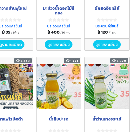
้กวาดบ้านพุใหญ่
มะม่วงน้ำดอกไม้สี
ผักสดอินทรีย์
ทอง
ประจวบคีรีขันธ์
ประจวบคีรีขันธ์
ประจวบคีรีขันธ์
฿ 35
฿ 400
฿ 120
/ 1 ด้าม
/ 10 กก.
/ 1 กก.
ดูรายละเอียด
ดูรายละเอียด
ดูรายละเอียด
2,249
1,771
3,679
กาแฟโรบัสต้า
น้ำสับปะรด
น้ำว่านหางจระเข้