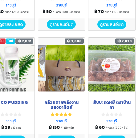
ราชบุรี
ราชบุรี
ราชบุรี
20
฿ 50
฿ 70
/ ขวด (250 มิลิลตร)
/ หลอด (100 มิลลิลิตร)
/ ขวด (100 มิลลิตร)
ดูรายละเอียด
ดูรายละเอียด
ดูรายละเอียด
ชัน
ใหม่
2,881
3,686
2,029
CO PUDDING
กล้วยตากพลังงาน
สับปะรดหยี ตราบ้าน
แสงอาทิตย์
คา
ราชบุรี
ราชบุรี
ราชบุรี
฿ 39
฿ 150
฿ 60
/ 12 ขวด
/ 1 กิโลกรัม
/ กล่อง (200กรัม)