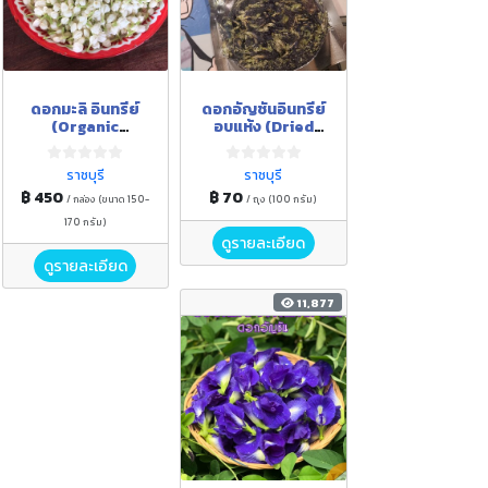
ดอกมะลิ อินทรีย์
ดอกอัญชัน​อินทรีย์
(Organic
อบแห้ง (Dried
Jasmine) มีใบรับ
Organic Butterfly
รองมาตรฐาน
Pea) มีใบรับรอง
ราชบุรี
ราชบุรี
มาตรฐาน
฿ 450
฿ 70
/ กล่อง (ขนาด 150-
/ ถุง (100 กรัม)
170 กรัม)
ดูรายละเอียด
ดูรายละเอียด
11,877