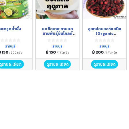
ฤดูกาล
มะกรูดน้ำผึ้ง
มะเขือเทศ ทานสด
ลูกหม่อนออร์แกนิค
สายพันธุ์ซันโกลด์
(Organic
ออร์แกนิค
Mulberry) มีใบรับ
(Organic Tomato;
รองมาตรฐาน
ราชบุรี
ราชบุรี
ราชบุรี
sun gold)
฿ 150
฿ 150
฿ 200
/ 200 กรัม
/ 1 กิโลกรัม
/ 1 กิโลกรัม
ดูรายละเอียด
ดูรายละเอียด
ดูรายละเอียด