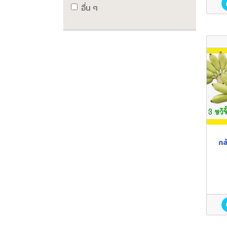
อื่น ๆ
กล