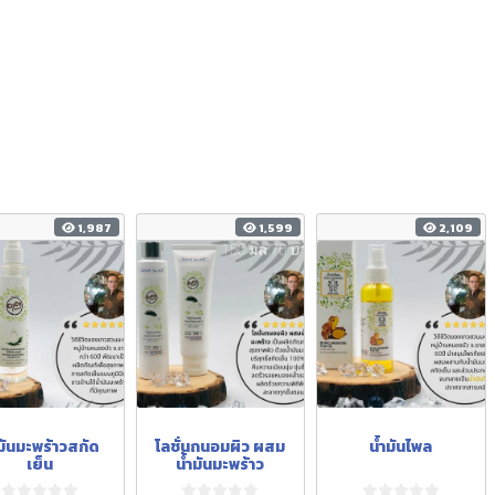
1,987
1,599
2,109
ำมันมะพร้าวสกัด
โลชั่นถนอมผิว ผสม
น้ำมันไพล
เย็น
น้ำมันมะพร้าว