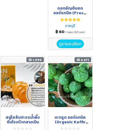
ดอก​อัญชัน​สด
ออร์แกนิค (Fresh ​
Organic Butterfly
Pea) มีใบรับรอง
ราชบุรี
มาตรฐาน
฿ 60
/ กล่อง (60 ดอก)
ดูรายละเอียด
1,990
4,471
สบู่ใสสับปะรดน้ำผึ้ง
มะกรูด ออร์แกนิค
ชันโรงบัวกลางเนิน
(Organic Kaffir
lime/ Organic