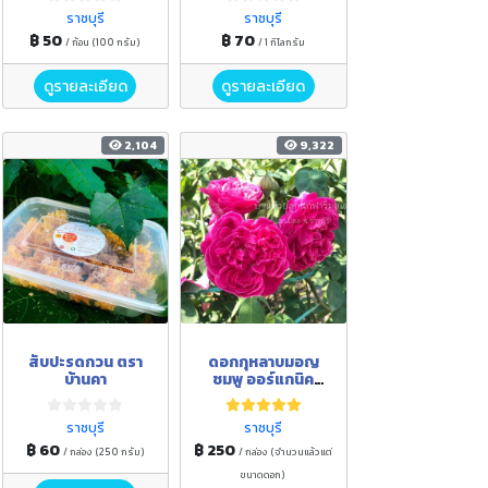
Bergamot) มีใบรับ
ราชบุรี
ราชบุรี
รองมาตรฐาน
฿ 50
฿ 70
/ ก้อน (100 กรัม)
/ 1 กิโลกรัม
ดูรายละเอียด
ดูรายละเอียด
2,104
9,322
สับปะรดกวน ตรา
ดอกกุหลาบมอญ
บ้านคา
ชมพู ออร์แกนิค
(Organic Pink
Damask Rose) มี
ราชบุรี
ราชบุรี
ใบรับรองมาตรฐาน
฿ 60
฿ 250
/ กล่อง (250 กรัม)
/ กล่อง (จำนวนแล้วแต่
ขนาดดอก)