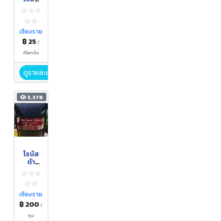
แก่น
เชียงร
าย
เชียงราย
฿ 25
/
กิโลกรัม
ดูรายละเอียด
3,378
โรบัส
ต้า
ผสม
อาราบิ
ก้าคั่ว
เข้ม
เชียงราย
500
฿ 200
/
กรัม
ถุง