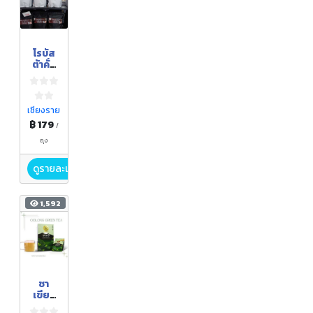
โรบัส
ต้าคั่ว
กลาง
ขนาด
100
กรัม
เชียงราย
฿ 179
/
ถุง
ดูรายละเอียด
1,592
ชา
เขียว
เปาจ่ง