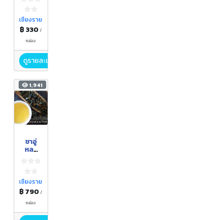
หรือชา
เขียวอู่
หลง
เชียงราย
ก้าน
฿ 330
/
อ่อน
แท้
กล่อง
ดูรายละเอียด
1,941
ชาอู่
หลง
ก้าน
อ่อน
สาย
พันธุ์
เชียงราย
แท้จาก
฿ 790
/
เทือก
เขาชา
กล่อง
ใน