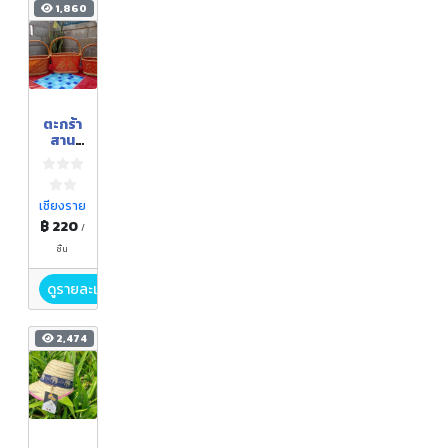
1,860
ตะกร้า
สาน
บ้านไม้
ยา
บุนนาค
เชียงราย
฿ 220
/
ชิ้น
ดูรายละเอียด
2,474