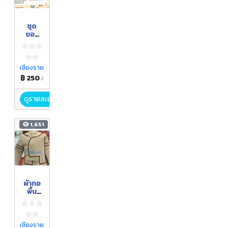
ชุด
ของ
ขวัญ
แพ็ค 3
เชียงราย
฿ 250
/
ดูรายละเอียด
1,651
ผ้าทอ
พื้น
เมือง
เชียงราย