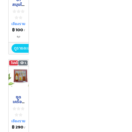
สมุนไพ
ร
เชียงราย
฿ 100
/
ถุง
ดูรายละเอียด
โปรโมชัน
1,789
ชุด
เครื่อง
สำอาง
เชียงราย
฿ 290
/