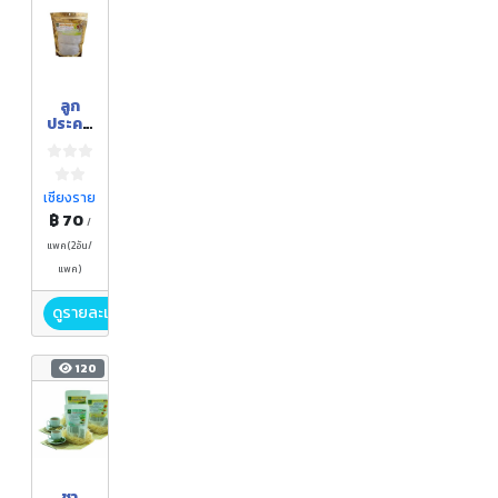
ลูก
ประคบ
สมุนไพ
ร
เชียงราย
฿ 70
/
แพค(2อัน/
แพค)
ดูรายละเอียด
120
ชา