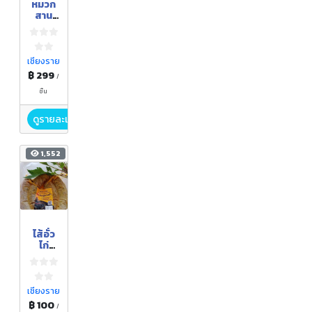
หมวก
สาน
บ้านศรี
ชุม
เชียงราย
฿ 299
/
ชิ้น
ดูรายละเอียด
1,552
ไส้อั่ว
ไก่
ประดู่
หางดำ
สมุนไพ
ร
เชียงราย
฿ 100
/