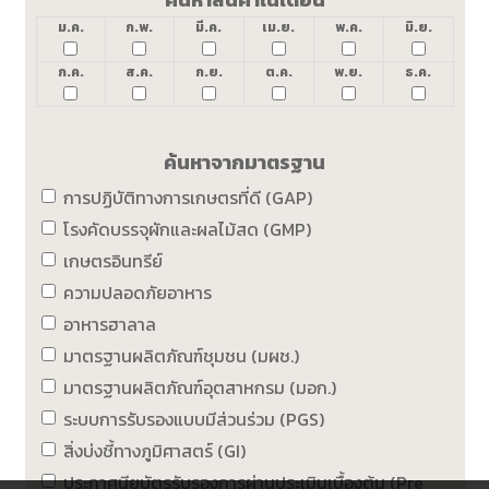
ม.ค.
ก.พ.
มี.ค.
เม.ย.
พ.ค.
มิ.ย.
ก.ค.
ส.ค.
ก.ย.
ต.ค.
พ.ย.
ธ.ค.
ค้นหาจากมาตรฐาน
การปฏิบัติทางการเกษตรที่ดี (GAP)
โรงคัดบรรจุผักและผลไม้สด (GMP)
เกษตรอินทรีย์
ความปลอดภัยอาหาร
อาหารฮาลาล
มาตรฐานผลิตภัณฑ์ชุมชน (มผช.)
มาตรฐานผลิตภัณฑ์อุตสาหกรม (มอก.)
ระบบการรับรองแบบมีส่วนร่วม (PGS)
สิ่งบ่งชี้ทางภูมิศาสตร์ (GI)
ประกาศนียบัตรรับรองการผ่านประเมินเบื้องต้น (Pre