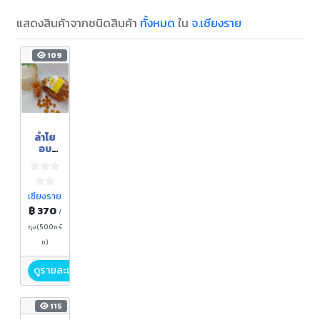
แสดงสินค้าจากชนิดสินค้า
ทั้งหมด
ใน
จ.เชียงราย
109
ลำไย
อบ
แห้ง
เชียงราย
฿ 370
/
ถุง(500กรั
ม)
ดูรายละเอียด
115