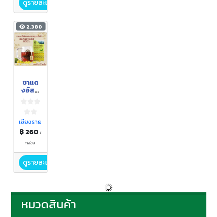
เมืองซ
ดูรายละเอียด
วง
เจียง
2,380
ชาแด
งอัสสั
มหอม
หมื่นลี้
เชียงร
าย
เชียงราย
฿ 260
/
กล่อง
ดูรายละเอียด
หมวดสินค้า