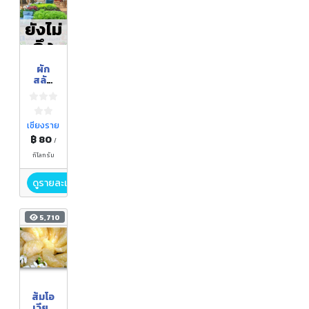
ยังไม่
ถึง
ฤดูกา
ผัก
ล
สลัด
ผักกาง
มุ้งป้า
อ้อย 1
กิโลกรั
เชียงราย
ม
฿ 80
/
กิโลกรัม
ดูรายละเอียด
5,710
ส้มโอ
เวียง