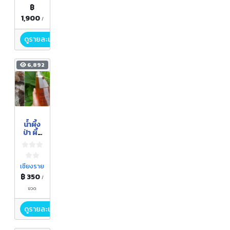
฿
1,900
/
ดูรายละเอียด
6,892
น้ำผึ้ง
ป่า ผึ้ง
โกร๋น
แท้
100%
750m
เชียงราย
l
฿ 350
/
ขวด
ดูรายละเอียด