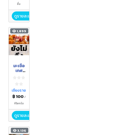
ชิ้่น
ดูรายละเอียด
1,899
ยังไม่
ถึง
ฤดูกา
มะเขือ
ล
เทศ
ผักกาง
มุ้งป้า
อ้อย 1
กิโลกรั
เชียงราย
ม
฿ 100
/
กิโลกรัม
ดูรายละเอียด
3,136