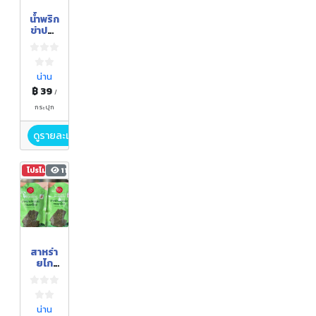
น้ำพริก
ข่าปลา
ย่าง
น่าน
฿ 39
/
กระปุก
ดูรายละเอียด
โปรโมชัน
115
สาหร่า
ยไก
แผ่น
ทรง
เครื่อง
น่าน