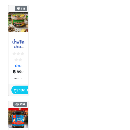
111
น้ำพริก
ข่ามะ
แขว่น
น่าน
฿ 39
/
กระปุก
ดูรายละเอียด
120