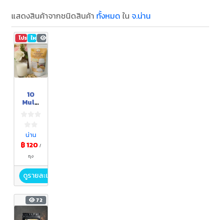
แสดงสินค้าจากชนิดสินค้า
ทั้งหมด
ใน
จ.น่าน
โปรโมชัน
ใหม่
4
10
Multi
Grain
s Mix
Powd
er
น่าน
(เครื่อ
฿ 120
/
งดื่ม
ผง
ถุง
ธัญพืช
รวม
ดูรายละเอียด
พร้อม
ชง)
72