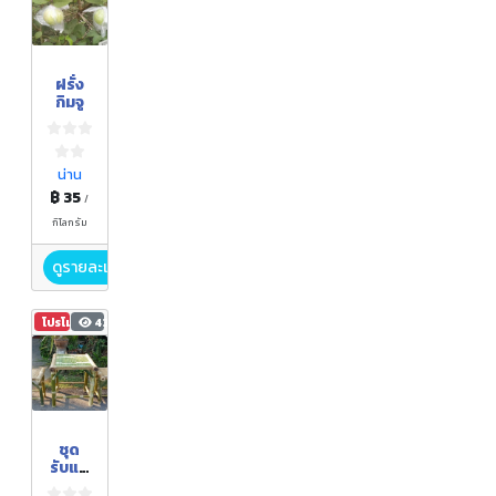
ฝรั่ง
กิมจู
น่าน
฿ 35
/
กิโลกรัม
ดูรายละเอียด
โปรโมชัน
434
ชุด
รับแข
กไม้ไผ่