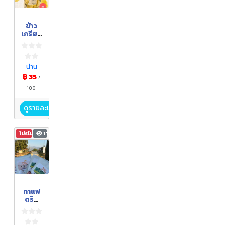
ข้าว
เกรียบ
ฟักทอ
ง
น่าน
฿ 35
/
100
ดูรายละเอียด
โปรโมชัน
113
​กาแฟ
ดริป
(Drip
Coffe
e)