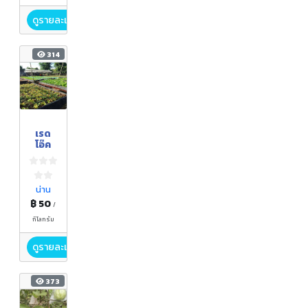
ดูรายละเอียด
314
เรด
โอ๊ค
น่าน
฿ 50
/
กิโลกรัม
ดูรายละเอียด
373