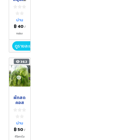
ร
ตะไคร้
น่าน
฿ 40
/
กล่อง
ดูรายละเอียด
362
ผักสด
คอส
น่าน
฿ 50
/
กิโลกรัม