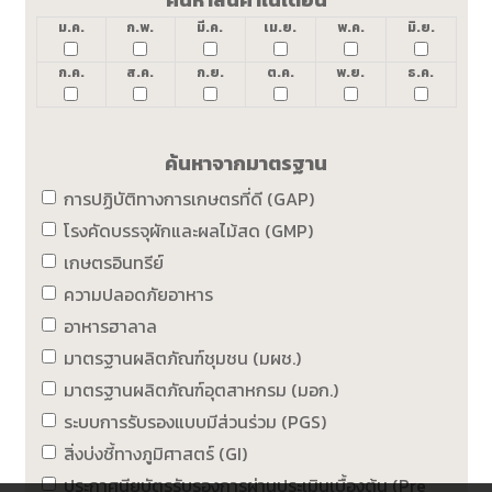
ม.ค.
ก.พ.
มี.ค.
เม.ย.
พ.ค.
มิ.ย.
ก.ค.
ส.ค.
ก.ย.
ต.ค.
พ.ย.
ธ.ค.
ค้นหาจากมาตรฐาน
การปฏิบัติทางการเกษตรที่ดี (GAP)
โรงคัดบรรจุผักและผลไม้สด (GMP)
เกษตรอินทรีย์
ความปลอดภัยอาหาร
อาหารฮาลาล
มาตรฐานผลิตภัณฑ์ชุมชน (มผช.)
มาตรฐานผลิตภัณฑ์อุตสาหกรม (มอก.)
ระบบการรับรองแบบมีส่วนร่วม (PGS)
สิ่งบ่งชี้ทางภูมิศาสตร์ (GI)
ประกาศนียบัตรรับรองการผ่านประเมินเบื้องต้น (Pre