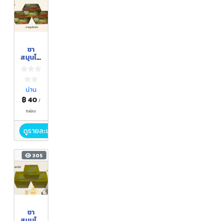
ชา
สมุนไพ
รขิง
น่าน
฿ 40
/
กล่อง
ดูรายละเอียด
305
ชา
สมุนไพ