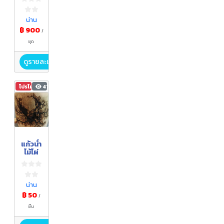
น่าน
฿ 900
/
ชุด
ดูรายละเอียด
โปรโมชัน
474
แก้วน้ำ
ไม้ไผ่
น่าน
฿ 50
/
ชิ้น