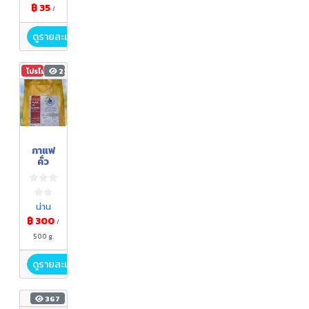
฿ 35
/
ดูรายละเอียด
โปรโมชัน
235
กาแฟ
คั่ว
น่าน
฿ 300
/
500 g.
ดูรายละเอียด
367