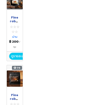
Fine
robus
ta
No.2
น่าน
฿ 200
/
ถุง
ดูรายละเอียด
70
Fine
robus
ta