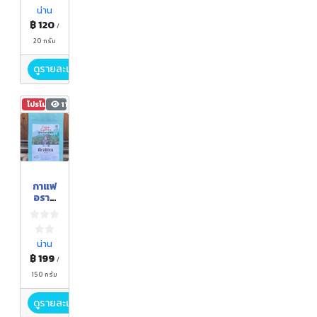
น่าน
฿ 120
/
20 กรัม
ดูรายละเอียด
โปรโมชัน
112
กาแฟ
อราบิ
ก้า/โร
บัสต้า
คั่ว/คั่ว
บด
น่าน
฿ 199
/
150 กรัม
ดูรายละเอียด