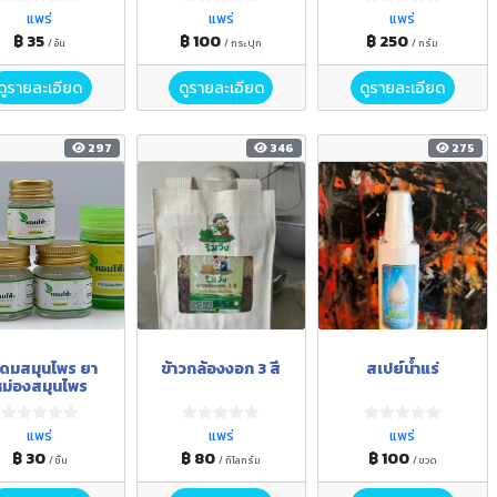
แพร่
แพร่
แพร่
฿ 35
฿ 100
฿ 250
/ อัน
/ กระปุก
/ กรัม
ดูรายละเอียด
ดูรายละเอียด
ดูรายละเอียด
297
346
275
ดมสมุนไพร ยา
ข้าวกล้องงอก 3 สี
สเปย์น้ำแร่
ม่องสมุนไพร
แพร่
แพร่
แพร่
฿ 30
฿ 80
฿ 100
/ ชิ้น
/ กิโลกรัม
/ ขวด