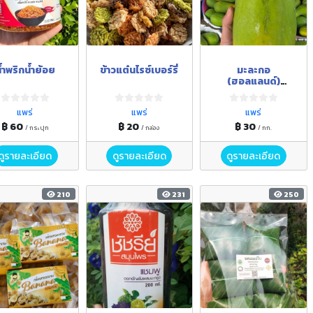
้ำพริกน้ำย้อย
ข้าวแต๋นไรซ์เบอร์รี่
มะละกอ
(ฮอลแลนด์)
มาตรฐาน GAP
แพร่
แพร่
แพร่
฿ 60
฿ 20
฿ 30
/ กระปุก
/ กล่อง
/ กก.
ดูรายละเอียด
ดูรายละเอียด
ดูรายละเอียด
210
231
250