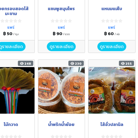
้วยกรอบสอดไส้
แชมพูสมุนไพร
แหนมแม่ใบ
มะขาม
แพร่
แพร่
แพร่
฿ 50
฿ 90
฿ 60
/ ถุง
/ ขวด
/ ห่อ
ดูรายละเอียด
ดูรายละเอียด
ดูรายละเอียด
248
230
255
ไม้กวาด
น้ำพริกน้ำย้อย
ไส้อั่วปลานิล