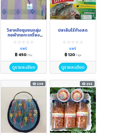
วิสาหกิจชุมชนกลุ่ม
ปลาส้มไร้ก้างสด
ทอผ้าทอกะเหรี่ยง
ครบวงจร
แพร่
แพร่
฿ 450
฿ 120
/ ใบ
/ ถุง
ดูรายละเอียด
ดูรายละเอียด
239
255