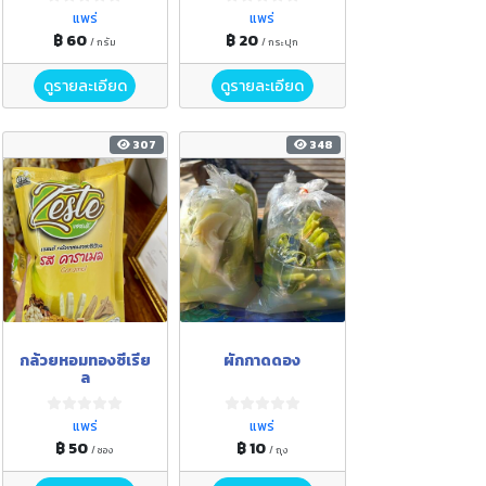
แพร่
แพร่
฿ 60
฿ 20
/ กรัม
/ กระปุก
ดูรายละเอียด
ดูรายละเอียด
307
348
กล้วยหอมทองซีเรีย
ผักกาดดอง
ล
แพร่
แพร่
฿ 50
฿ 10
/ ซอง
/ ถุง