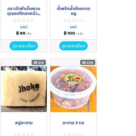
กระเป๋าผ้าเก็บพวง
น้ำพริกน้ำย้อยกาก
กุญแจปักลายด้วย
หมู
มือ
แพร่
แพร่
฿ 89
฿ 100
/ ชิ้น
/ กรัม
ดูรายละเอียด
ดูรายละเอียด
213
229
สบู่มะขาม
มะขาม 3 รส