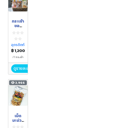
กระเช้า
ของ
ขวัญ
เม็ด
มะม่วง
หิมพาน
อุตรดิตถ์
ต์
฿ 1,200
/ 1 กระเช้า
ดูรายละเอียด
2,966
เม็ด
มะม่วง
หิมพาน