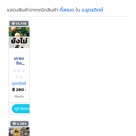
แสดงสินค้าจากชนิดสินค้า
ทั้งหมด
ใน
จ.อุตรดิตถ์
31,718
ยังไม่
ถึง
ฤดูกา
มะยง
ล
ชิด
(Mari
an
Plum
s)
อุตรดิตถ์
฿ 280
/
กิโลกรัม
ดูรายละเอียด
3,384