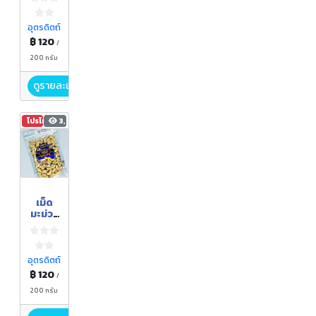
ต์
แปรรูป
รส
อุตรดิตถ์
ต้มยำ
฿ 120
/
200 กรัม
ดูรายละเอียด
โปรโมชัน
3,270
เม็ด
มะม่วง
หิมพาน
ต์
แปรรูป
รสอบ
อุตรดิตถ์
น้ำ
฿ 120
/
เกลือ
200 กรัม