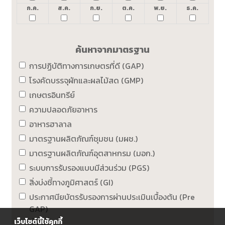
ก.ค.
ส.ค.
ก.ย.
ต.ค.
พ.ย.
ธ.ค.
ค้นหาจากมาตรฐาน
การปฏิบัติทางการเกษตรที่ดี (GAP)
โรงคัดบรรจุผักและผลไม้สด (GMP)
เกษตรอินทรีย์
ความปลอดภัยอาหาร
อาหารฮาลาล
มาตรฐานผลิตภัณฑ์ชุมชน (มผช.)
มาตรฐานผลิตภัณฑ์อุตสาหกรม (มอก.)
ระบบการรับรองแบบมีส่วนร่วม (PGS)
สิ่งบ่งชี้ทางภูมิศาสตร์ (GI)
ประกาศนียบัตรรับรองการผ่านประเมินเบื้องต้น (Pre
GAP)
เว็บไซต์นี้ใช้คุกกี้
อื่น ๆ