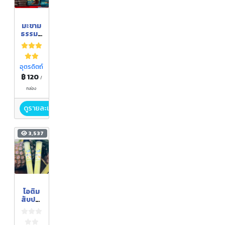
มะขาม
ธรรมช
าติไร้
เมล็ด
อุตรดิตถ์
฿ 120
/
กล่อง
ดูรายละเอียด
3,537
ไอติม
สับปะร
ดห้วย
มุ่น
ตราฟรี