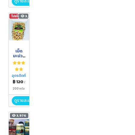
ดูรายละเอียด
โปรโมชัน
3,652
เม็ด
มะม่วง
หิมพาน
ต์
แปรรูป
รส
อุตรดิตถ์
ทอด
฿ 120
/
แล้ว
อบ
200 กรัม
ดูรายละเอียด
3,976