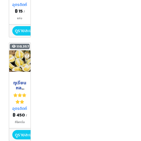
ซช็อต
อุตรดิตถ์
฿ 15
/
แท่ง
ดูรายละเอียด
110,357
ทุเรียน
หลง
ลับแล/
หลิน
ลับแล
อุตรดิตถ์
฿ 450
/
กิโลกรัม
ดูรายละเอียด