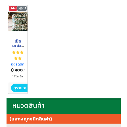
โปรโมชัน
15,736
เม็ด
มะม่วง
หิมพาน
ต์แบบ
ดิบ
อุตรดิตถ์
฿ 400
/
1 กิโลกรัม
ดูรายละเอียด
หมวดสินค้า
(แสดงทุกชนิดสินค้า)