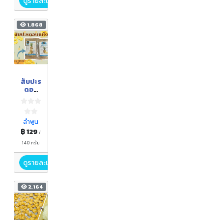
ดูรายละเอียด
1,868
สับปะร
ดอบ
แห้ง
ลำพูน
฿ 129
/
140 กรัม
ดูรายละเอียด
2,164