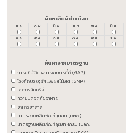
ค้นหาสินค้าในเดือน
ม.ค.
ก.พ.
มี.ค.
เม.ย.
พ.ค.
มิ.ย.
ก.ค.
ส.ค.
ก.ย.
ต.ค.
พ.ย.
ธ.ค.
ค้นหาจากมาตรฐาน
การปฏิบัติทางการเกษตรที่ดี (GAP)
โรงคัดบรรจุผักและผลไม้สด (GMP)
เกษตรอินทรีย์
ความปลอดภัยอาหาร
อาหารฮาลาล
มาตรฐานผลิตภัณฑ์ชุมชน (มผช.)
มาตรฐานผลิตภัณฑ์อุตสาหกรม (มอก.)
ระบบการรับรองแบบมีส่วนร่วม (PGS)