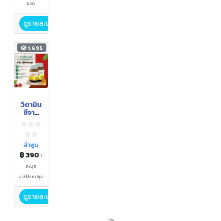
ขวด
ดูรายละเอียด
1,695
วิตามิน
ซีจาก
ผลไม้
ธรรมช
าติ
ผสม
ลำพูน
ถั่งเฉ้า
฿ 390
/
กะปุก
ละ30แคปซูล
ดูรายละเอียด