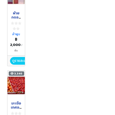
ผ้าย
กดอก
ทอมือ
ลำพูน
฿
2,000
/
ผืน
ดูรายละเอียด
3,340
มะเขือ
เทศอบ
แห้ง