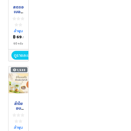
สตรอ
เบอรี่
อบ
แห้ง
ลำพูน
฿ 69
/
60 กรัม
ดูรายละเอียด
1,533
ลำไย
อบ
แห้ง
ลำพูน