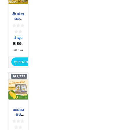
สับปะร
ดอบ
แห้ง
ลำพูน
฿ 59
/
60 กรัม
ดูรายละเอียด
1,777
มะม่วง
อบ
แห้ง