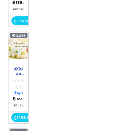
฿ 139
/
140 กรัม
ดูรายละเอียด
2,238
ลำไย
อบ
แห้ง
ลำพูน
฿ 69
/
60 กรัม
ดูรายละเอียด