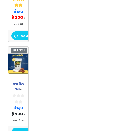
มะลิ
แดง
ลำพูน
฿ 200
/
250ml
ดูรายละเอียด
1,395
ชาเห็ด
หลิน
จือ
ลำพูน
฿ 500
/
แพค 15 ซอง