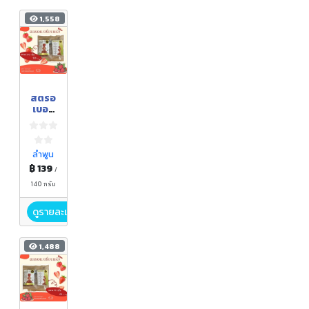
1,558
สตรอ
เบอรี่
อบ
แห้ง
ลำพูน
฿ 139
/
140 กรัม
ดูรายละเอียด
1,488