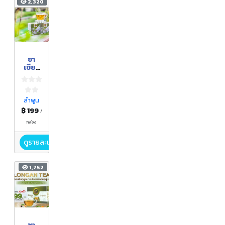
2,320
ชา
เขียว
อัสสัม
ลำพูน
฿ 199
/
กล่อง
ดูรายละเอียด
1,752