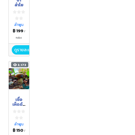
ชา
ลำไย
ลำพูน
฿ 199
/
กล่อง
ดูรายละเอียด
3,173
เชื้อ
เห็ดตับ
เต่า
ลำพูน
฿ 150
/