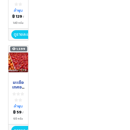
ลำพูน
฿ 129
/
140 กรัม
ดูรายละเอียด
1,599
มะเขือ
เทศอบ
แห้ง
ลำพูน
฿ 59
/
60 กรัม