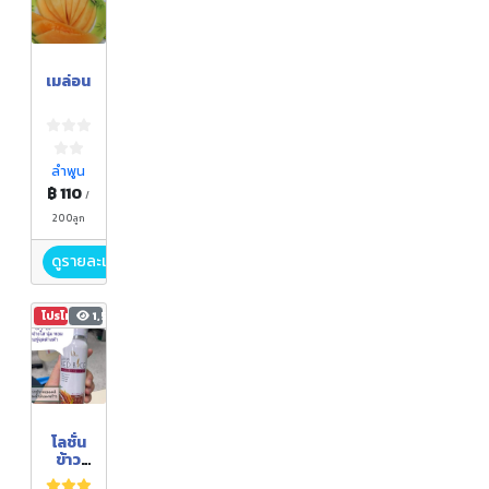
เมล่อน
ลำพูน
฿ 110
/
200ลูก
ดูรายละเอียด
โปรโมชัน
1,521
โลชั่น
ข้าว
หอม