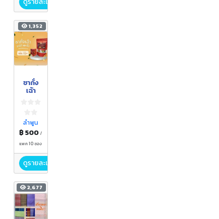
ดูรายละเอียด
1,352
ชาถั่ง
เฉ้า
ลำพูน
฿ 500
/
แพค 10 ซอง
ดูรายละเอียด
2,677