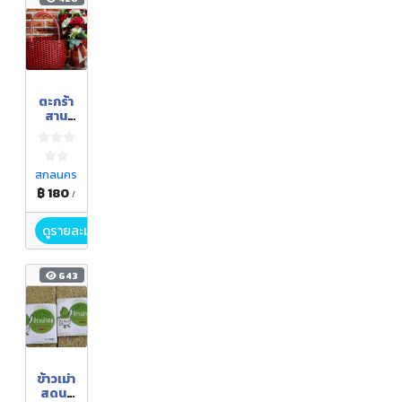
ตะกร้า
สาน
พลาส
ติก
สกลนคร
฿ 180
/
ดูรายละเอียด
643
ข้าวเม่า
สดนา