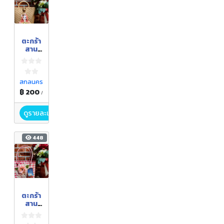
ตะกร้า
สาน
พลาส
ติก
สกลนคร
฿ 200
/
ดูรายละเอียด
448
ตะกร้า
สาน
พลาส
ติก