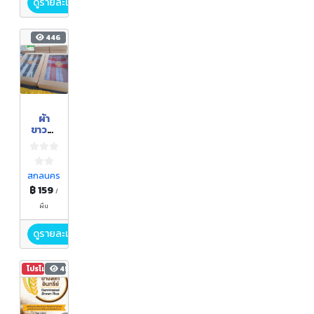
ดูรายละเอียด
446
ผ้า
ขาวม้า
ทอมือ
สกลนคร
฿ 159
/
ผืน
ดูรายละเอียด
โปรโมชัน
454