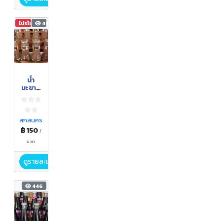
โปรโมชัน
454
น้ำ
มะขาม
ป้อม
สกลนคร
฿ 150
/
ขวด
ดูรายละเอียด
446