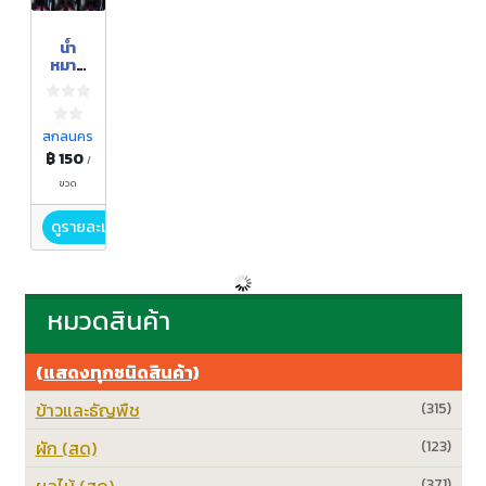
น้ำ
หมาก
เม่า
สกลนคร
฿ 150
/
ขวด
ดูรายละเอียด
หมวดสินค้า
(แสดงทุกชนิดสินค้า)
ข้าวและธัญพืช
(315)
ผัก (สด)
(123)
ผลไม้ (สด)
(371)