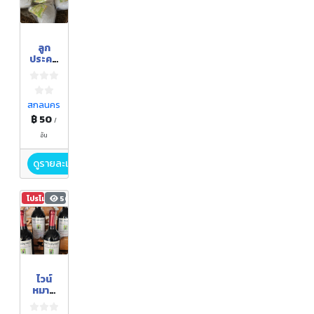
ลูก
ประคบ
สมุนไพ
ร
สกลนคร
฿ 50
/
อัน
ดูรายละเอียด
โปรโมชัน
564
ไวน์
หมาก
เม่า