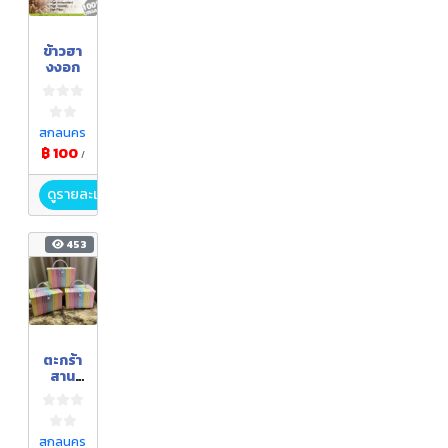
ข้าวฮา
งงอก
สกลนคร
฿ 100
/
ดูรายละเอียด
453
ตะกร้า
สาน
พลาส
ติก
สกลนคร