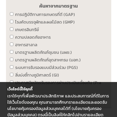
ค้นหาจากมาตรฐาน
การปฏิบัติทางการเกษตรที่ดี (GAP)
โรงคัดบรรจุผักและผลไม้สด (GMP)
เกษตรอินทรีย์
ความปลอดภัยอาหาร
อาหารฮาลาล
มาตรฐานผลิตภัณฑ์ชุมชน (มผช.)
มาตรฐานผลิตภัณฑ์อุตสาหกรม (มอก.)
ระบบการรับรองแบบมีส่วนร่วม (PGS)
สิ่งบ่งชี้ทางภูมิศาสตร์ (GI)
ประกาศนียบัตรรับรองการผ่านประเมินเบื้องต้น (Pre
GAP)
เว็บไซต์นี้ใช้คุกกี้
เราใช้คุกกี้เพื่อพัฒนาประสิทธิภาพ และประสบการณ์ที่ดีในการ
อื่น ๆ
ใช้เว็บไซต์ของคุณ คุณสามารถศึกษารายละเอียดและยอดรับ
นโยบายคุ้มครองข้อมูลส่วนบุคคลได้ที่ (นโยบายคุ้มครอง
ข้อมูลส่วนบุคคล) ตรงนี้เป็นลิงค์ให้คลิกไปอ่านรายละเอียด