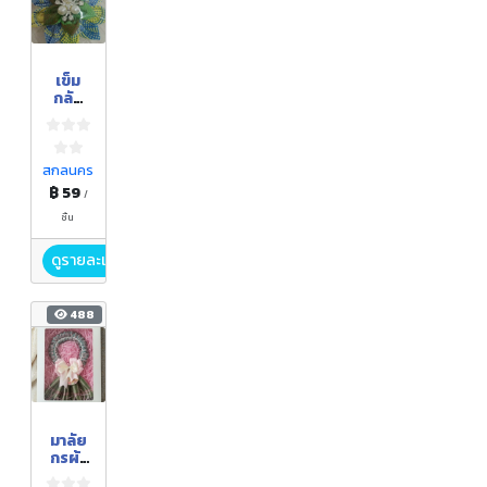
เข็ม
กลัด
ดอกไม้
ผ้าฝ้าย
ทอมือ
สกลนคร
฿ 59
/
ชิ้น
ดูรายละเอียด
488
มาลัย
กรผ้า
พันคอ