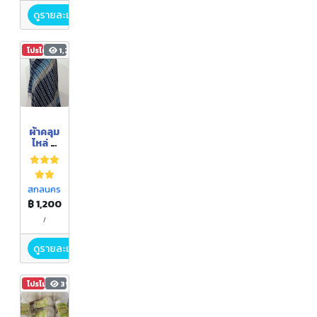
ดูรายละเอียด
โปรโมชัน
1,296
ผ้าคลุม
ไหล่ สี
ย้อม
คราม
สกลนคร
฿ 1,200
/
ดูรายละเอียด
โปรโมชัน
393