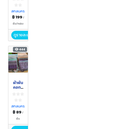
ทอมือ
สกลนคร
฿ 199
/
ผืน/กล่อง
ดูรายละเอียด
444
ผ้าพัน
คอทอ
มือ
สกลนคร
฿ 89
/
ผืน