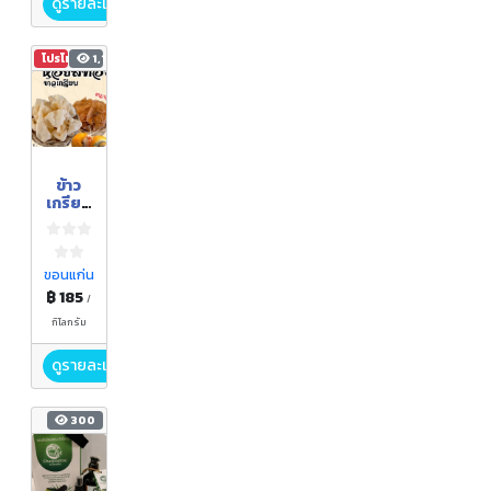
ดูรายละเอียด
โปรโมชัน
1,107
ข้าว
เกรียบ
หอยสี
ทอง
(แผ่น
ดิบ)
ขอนแก่น
฿ 185
/
กิโลกรัม
ดูรายละเอียด
300