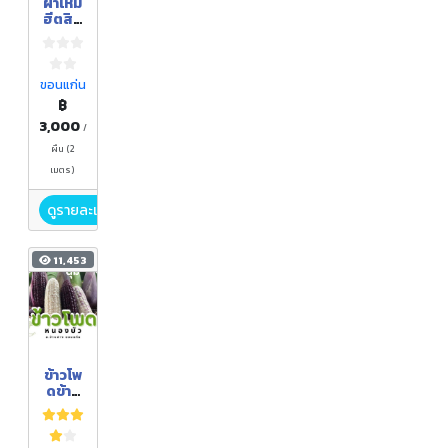
ผ้าไหม
ฮีตสิบ
สอง
ขอนแก่น
฿
3,000
/
ผืน (2
เมตร)
ดูรายละเอียด
11,453
ข้าวโพ
ดข้าว
เหนียว
(ฝัก
สด)