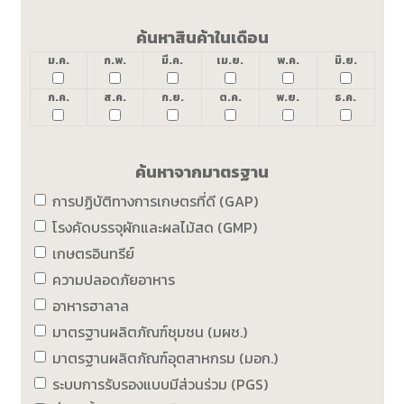
ค้นหาสินค้าในเดือน
ม.ค.
ก.พ.
มี.ค.
เม.ย.
พ.ค.
มิ.ย.
ก.ค.
ส.ค.
ก.ย.
ต.ค.
พ.ย.
ธ.ค.
ค้นหาจากมาตรฐาน
การปฏิบัติทางการเกษตรที่ดี (GAP)
โรงคัดบรรจุผักและผลไม้สด (GMP)
เกษตรอินทรีย์
ความปลอดภัยอาหาร
อาหารฮาลาล
มาตรฐานผลิตภัณฑ์ชุมชน (มผช.)
มาตรฐานผลิตภัณฑ์อุตสาหกรม (มอก.)
ระบบการรับรองแบบมีส่วนร่วม (PGS)