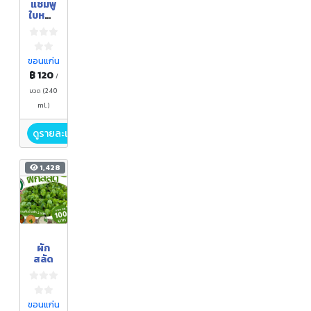
แชมพู
ใบหญ้า
นาง
ขอนแก่น
฿ 120
/
ขวด (240
ml.)
ดูรายละเอียด
1,428
ผัก
สลัด
ขอนแก่น