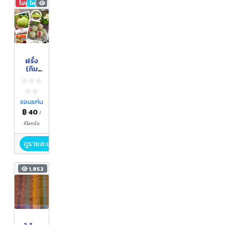
โปรโมชัน
ใหม่
2,107
ฝรั่ง
(กิม
จู+หง
เป่า
สือ)
ขอนแก่น
฿ 40
/
กิโลกรัม
ดูรายละเอียด
1,852