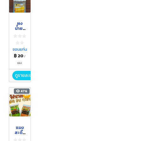
ผง
น้ำยา
ขนมจี
น
จิ้งหรีด
ขอนแก่น
฿ 20
/
ซอง
ดูรายละเอียด
476
แมง
สะดิ้ง
ทอด