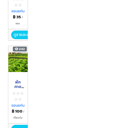
อบ
กรอบ
ขอนแก่น
฿ 35
/
ซอง
ดูรายละเอียด
242
ผัก
กาด
หอม
ขอนแก่น
฿ 100
/
กิโลกรัม