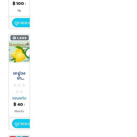
฿ 100
/
kg
ดูรายละเอียด
1,099
มะม่วง
น้ำ
ดอกไม้
ขอนแก่น
฿ 40
/
กิโลกรัม
ดูรายละเอียด