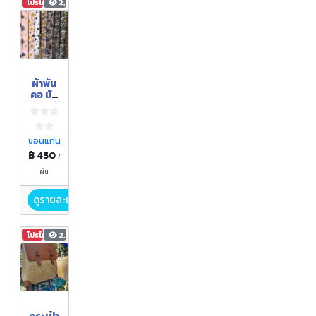
โปรโมชัน
2,064
ผ้าพัน
คอ มัด
แต้มสี
ธรรมช
าติ
(Hand
ขอนแก่น
made
฿ 450
/
)
ผืน
ดูรายละเอียด
โปรโมชัน
2,196