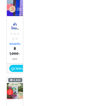
ผ้า
ไหม/
ผ้าโทเร
ขอนแก่น
฿
1,000
/
เมตร
ดูรายละเอียด
3,323