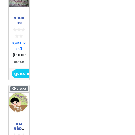
หอมแ
ดง
อุบลราช
ธานี
฿ 100
/
กิโลกรัม
ดูรายละเอียด
2,873
ข้าว
กล้อง
งอก