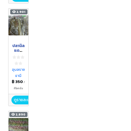
2,901
ปลานิล
แดด
เดียว
อุบลราช
ธานี
฿ 350
/
กิโลกรัม
ดูรายละเอียด
2,890