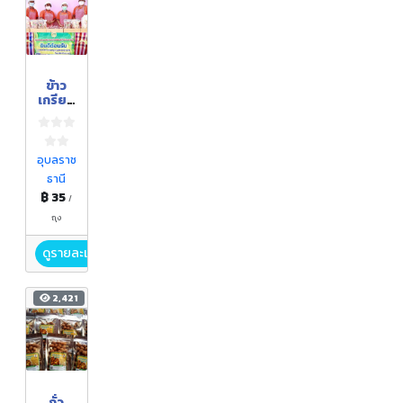
ข้าว
เกรียบ
มันม่วง
อุบลราช
ธานี
฿ 35
/
ถุง
ดูรายละเอียด
2,421
ถั่ว