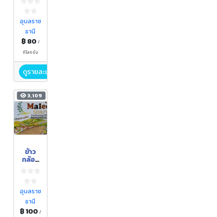
ไรซ์
เบอร์รี่
Orga
อุบลราช
nic
ธานี
100%
฿ 80
/
กิโลกรัม
ดูรายละเอียด
3,109
ข้าว
กล้อง
งอก
อุบลราช
ธานี
฿ 100
/