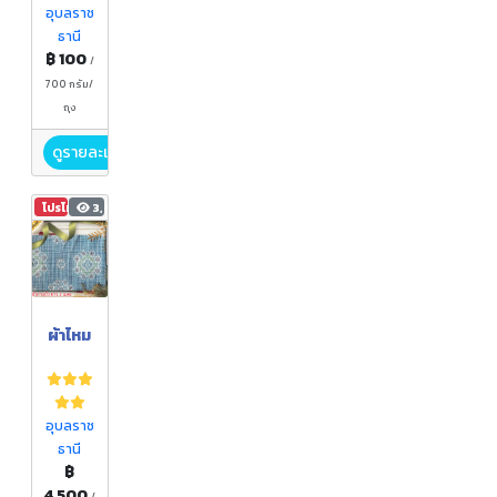
อุบลราช
ธานี
฿ 100
/
700 กรัม/
ถุง
ดูรายละเอียด
โปรโมชัน
3,428
ผ้าไหม
อุบลราช
ธานี
฿
4,500