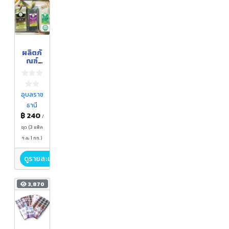
ผลิตภั
ณฑ์
ข้าว
หอม
มะลิ
เพื่อ
อุบลราช
สุขภา
ธานี
พ
฿ 240
/
ชุด (3 แพ็ค
ๆ ละ 1 กก.)
ดูรายละเอียด
3,870