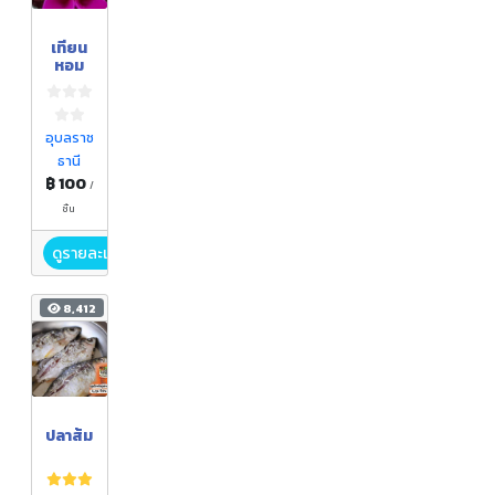
เทียน
หอม
อุบลราช
ธานี
฿ 100
/
ชิ้น
ดูรายละเอียด
8,412
ปลาส้ม