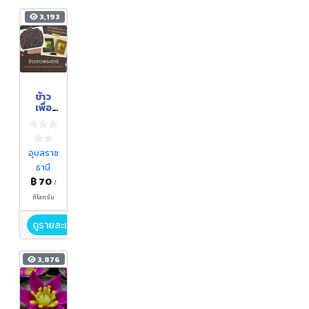
3,193
ข้าว
เพื่อ
สุขภา
พ ,ข้าว
ไรซ์
เบอร์
อุบลราช
รี่,ข้าว
ธานี
เหนียว
฿ 70
ดำ,ข้าว
/
กล้อง
กิโลกรัม
หอม
มะลิ,ข้า
ดูรายละเอียด
ว
ทับทิม
ชุมแพ
3,876