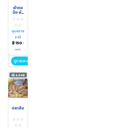
ผ้าทอ
มือ ผ้า
ฝ้าย
ทอมือ
ย้อมสี
ธรรมช
อุบลราช
าติ
ธานี
฿ 150
/
เมตร
ดูรายละเอียด
4,048
ปลาส้ม