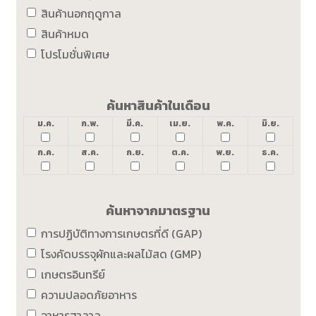
สินค้านอกฤดูกาล
สินค้าหมด
โปรโมชั่นพิเศษ
ค้นหาสินค้าในเดือน
ม.ค.
ก.พ.
มี.ค.
เม.ย.
พ.ค.
มิ.ย.
ก.ค.
ส.ค.
ก.ย.
ต.ค.
พ.ย.
ธ.ค.
ค้นหาจากมาตรฐาน
การปฏิบัติทางการเกษตรที่ดี (GAP)
โรงคัดบรรจุผักและผลไม้สด (GMP)
เกษตรอินทรีย์
ความปลอดภัยอาหาร
อาหารฮาลาล