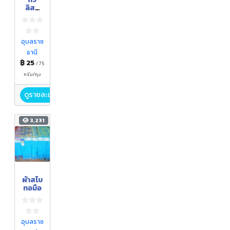
ลิสง
กรอบ
รสกะทิ
อุบลราช
ธานี
฿ 25
/ 75
กรัม/ถุง
ดูรายละเอียด
3,231
ผ้าสไบ
ทอมือ
อุบลราช