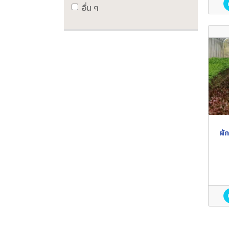
อื่น ๆ
ผั