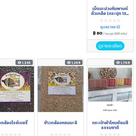
เม็ดมะม่วงหิมพานต์
คั่วเกลือ (กระปุก 130
กรัม)
อุบลราชธานี
฿ 80
/ กระปุก (130 กรัม)
ดูรายละเอียด
1,245
1,259
1,769
วกล้องไรซ์เบอรี่
ข้าวกล้องหอมมะลิ
กระเป๋าผ้าไหมย้อมสี
ธรรมชาติ