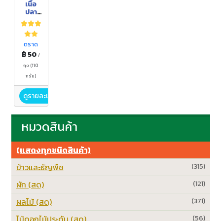
เนื้อ
ปลา
โคก
แดด
เดียว
ก้าง
ตราด
ปลา
฿ 50
/
โคก
แดด
ถุง (110
เดียว
กรัม)
ดูรายละเอียด
หมวดสินค้า
(แสดงทุกชนิดสินค้า)
ข้าวและธัญพืช
(315)
ผัก (สด)
(121)
ผลไม้ (สด)
(371)
ไม้ดอกไม้ประดับ (สด)
(56)