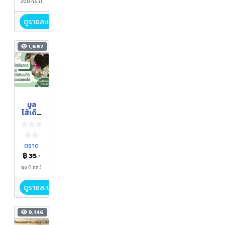
200 กรัม)
ดูรายละเอียด
1,697
มูล
ไส้เดือ
น
ตราด
฿ 35
/
ถุง (1 กก.)
ดูรายละเอียด
9,146