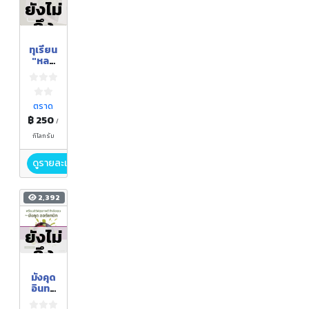
ยังไม่
ถึง
ฤดูกา
ทุเรียน
ล
"หลง
ลับแล"
ตราด
฿ 250
/
กิโลกรัม
ดูรายละเอียด
2,392
ยังไม่
ถึง
ฤดูกา
มังคุด
ล
อินทรี
ย์