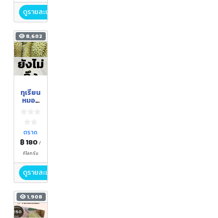
ดูรายละเอียด
8,602
ยังไม่
ถึง
ฤดูกา
ทุเรียน
ล
หมอน
ทอง
ตราด
฿ 180
/
กิโลกรัม
ดูรายละเอียด
1,908