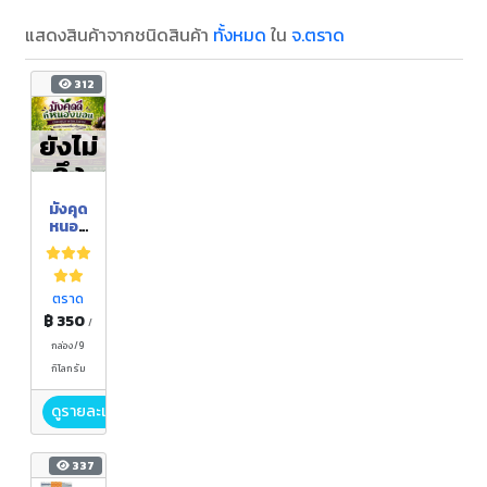
แสดงสินค้าจากชนิดสินค้า
ทั้งหมด
ใน
จ.ตราด
312
ยังไม่
ถึง
ฤดูกา
มังคุด
ล
หนอง
บอน
ตราด
฿ 350
/
กล่อง/9
กิโลกรัม
ดูรายละเอียด
337