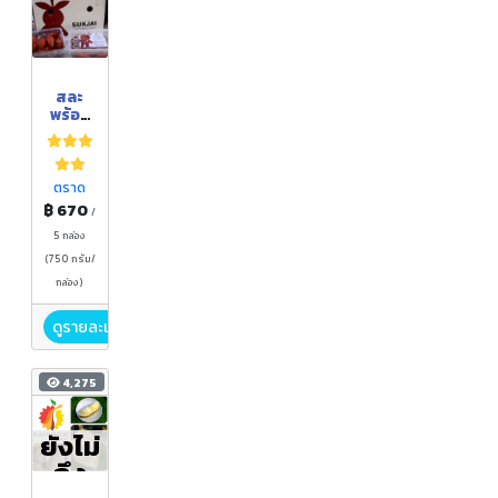
สละ
พร้อม
รับ
ประทา
น
ตราด
฿ 670
/
5 กล่อง
(750 กรัม/
กล่อง)
ดูรายละเอียด
4,275
ยังไม่
ถึง