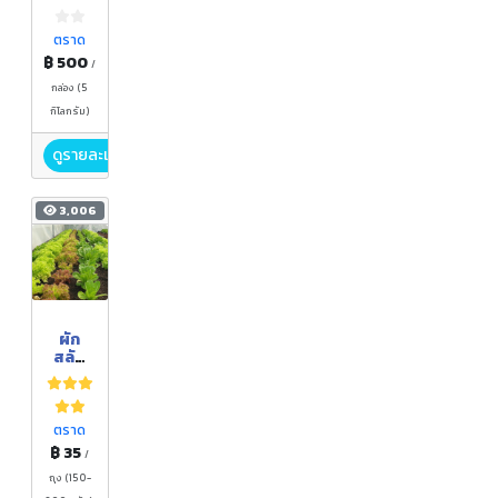
ตราด
฿ 500
/
กล่อง (5
กิโลกรัม)
ดูรายละเอียด
3,006
ผัก
สลัด
อินทรี
ย์ (Mix
Salad
)
ตราด
฿ 35
/
ถุง (150-