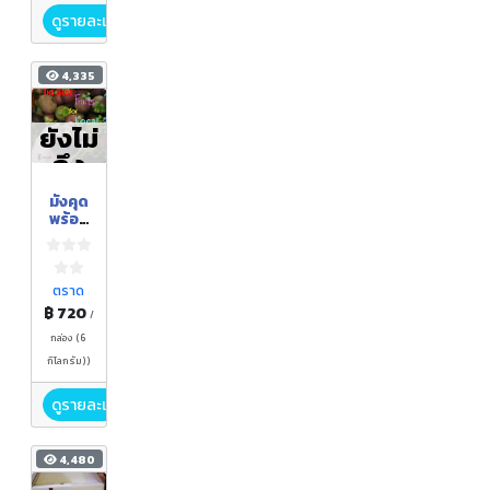
ดูรายละเอียด
4,335
ยังไม่
ถึง
ฤดูกา
มังคุด
ล
พร้อม
รับ
ประทา
น
ตราด
฿ 720
/
กล่อง (6
กิโลกรัม))
ดูรายละเอียด
4,480