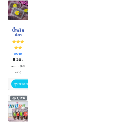
น้ำพริก
ปลา
โคก
ตราด
฿ 20
/
กระปุก (60
กรัม)
ดูรายละเอียด
5,178