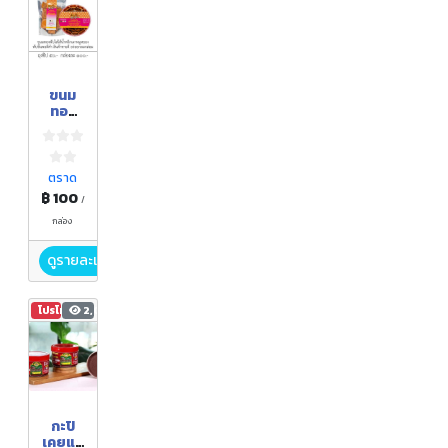
ขนม
ทอง
พับ
ตราด
฿ 100
/
กล่อง
ดูรายละเอียด
โปรโมชัน
2,067
กะปิ
เคยแม่