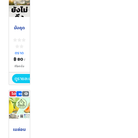
ยังไม่
ถึง
ฤดูกา
มังคุด
ล
ตราด
฿ 80
/
กิโลกรัม
ดูรายละเอียด
โปรโมชัน
แนะนำ
5,873
เมล่อน