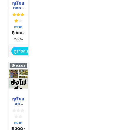
ฤดูกา
ทุเรียน
ล
หมอน
ทอง
เขา
บรรทั
ด
ตราด
฿ 180
/
กิโลกรัม
ดูรายละเอียด
8,564
ยังไม่
ถึง
ฤดูกา
ทุเรียน
ล
เกาะ
ช้าง
ตราด
฿ 200
/