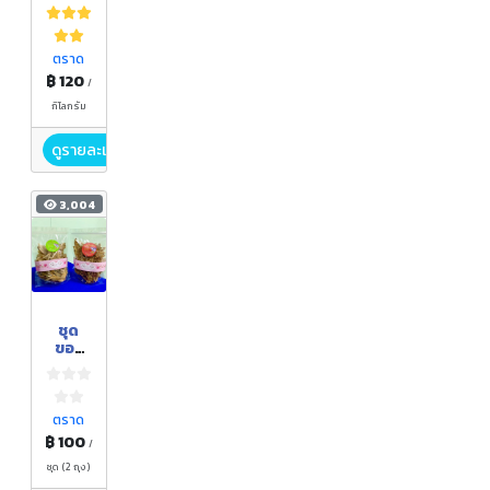
ตราด
฿ 120
/
กิโลกรัม
ดูรายละเอียด
3,004
ชุด
ของ
ขวัญ
ก้าง
ปลา
โคก
ตราด
฿ 100
/
ชุด (2 ถุง)