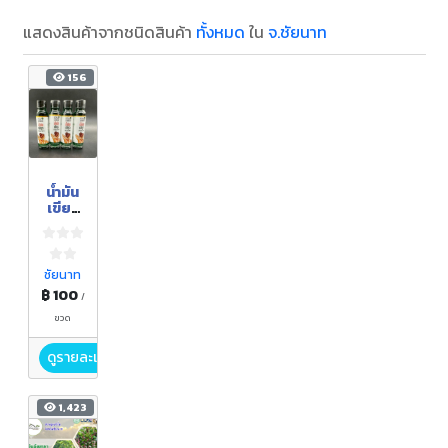
แสดงสินค้าจากชนิดสินค้า
ทั้งหมด
ใน
จ.ชัยนาท
156
น้ำมัน
เขียว
สมุนไพ
รสวน
สารพั
ดดี
ชัยนาท
฿ 100
/
ขวด
ดูรายละเอียด
1,423