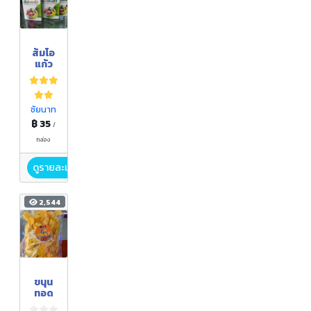
ส้มโอ
แก้ว
ชัยนาท
฿ 35
/
กล่อง
ดูรายละเอียด
2,544
ขนุน
ทอด