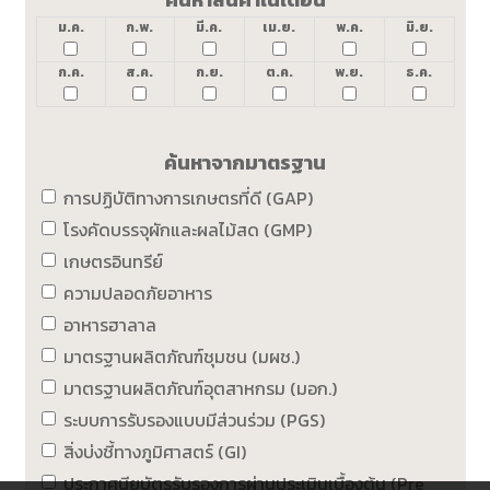
ม.ค.
ก.พ.
มี.ค.
เม.ย.
พ.ค.
มิ.ย.
ก.ค.
ส.ค.
ก.ย.
ต.ค.
พ.ย.
ธ.ค.
ค้นหาจากมาตรฐาน
การปฏิบัติทางการเกษตรที่ดี (GAP)
โรงคัดบรรจุผักและผลไม้สด (GMP)
เกษตรอินทรีย์
ความปลอดภัยอาหาร
อาหารฮาลาล
มาตรฐานผลิตภัณฑ์ชุมชน (มผช.)
มาตรฐานผลิตภัณฑ์อุตสาหกรม (มอก.)
ระบบการรับรองแบบมีส่วนร่วม (PGS)
สิ่งบ่งชี้ทางภูมิศาสตร์ (GI)
ประกาศนียบัตรรับรองการผ่านประเมินเบื้องต้น (Pre