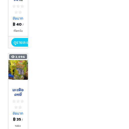
ดอก
มะลิ
105
ชัยนาท
฿ 40
/
กิโลกรัม
ดูรายละเอียด
2,096
มะเฟือ
งหยี
ชัยนาท
฿ 35
/
กล่อง