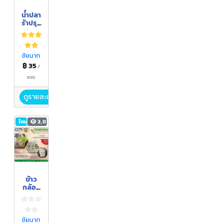
น้ำปลา
ร้าปรุง
รส
ชัยนาท
฿ 35
/
ขวด
ดูรายละเอียด
ใหม่
2,069
ข้าว
กล้อง
หอม
มะลิ
ชัยนาท