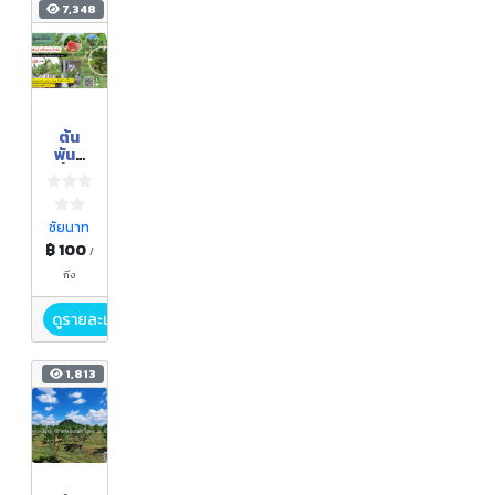
7,348
ต้น
พันธุ์
ฝรั่งหง
เป่าสือ
ชัยนาท
฿ 100
/
กิ่ง
ดูรายละเอียด
1,813