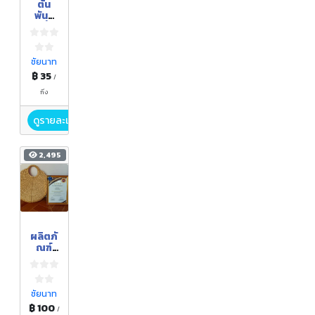
ต้น
พันธุ์
ฝรั่ง
กิมจู
ชัยนาท
฿ 35
/
กิ่ง
ดูรายละเอียด
2,495
ผลิตภั
ณฑ์
จักสาน
จากผัก
ตบชวา
บ้าน
ชัยนาท
ดอน
฿ 100
/