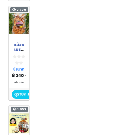
2,579
กล้วย
เบรก
แตก
ชัยนาท
฿ 240
/
กิโลกรัม
ดูรายละเอียด
1,853