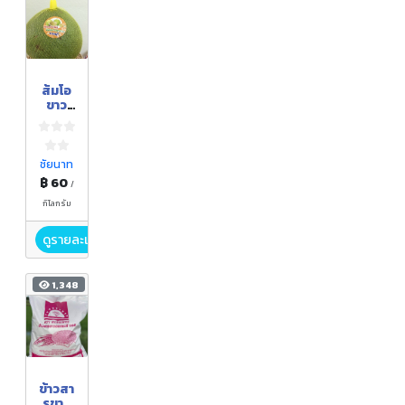
ส้มโอ
ขาว
แตงก
วา
ชัยนาท
฿ 60
/
กิโลกรัม
ดูรายละเอียด
1,348
ข้าวสา
รขาว