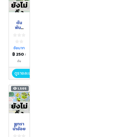
ยังไม่
ถึง
ฤดูกา
ต้น
ล
พันธุ์
พุทรา
น้ำอ้อย
ชัยนาท
฿ 250
/
ต้น
ดูรายละเอียด
1,505
ยังไม่
ถึง
ฤดูกา
พุทรา
ล
น้ำอ้อย