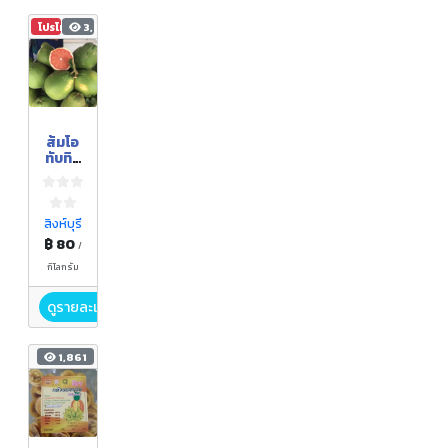
โปรโมชัน
3,303
ส้มโอ
ทับทิม
สยาม
ครู
กฤษณ์
ภู่คำ
สิงห์บุรี
฿ 80
/
กิโลกรัม
ดูรายละเอียด
1,861