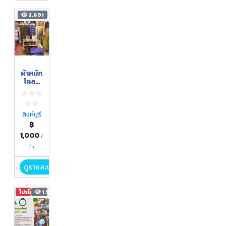
2,691
ผ้าหมัก
โคลน
เจ้าพระ
ยา
สิงห์บุรี
฿
1,000
/
ตัว
ดูรายละเอียด
โปรโมชัน
1,594