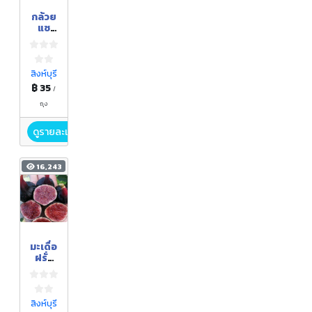
กล้วย
แซ
นวิชไส้
สับปะร
ด
สิงห์บุรี
฿ 35
/
ถุง
ดูรายละเอียด
16,243
มะเดื่อ
ฝรั่ง
คุณ
รุจน์
สิงห์บุรี