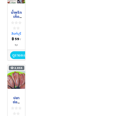
น้ำพริก
เห็ด
ออร์แ
กนิค
เห็ด
หยอง
สิงห์บุรี
คลุกงา
฿ 59
/
ถุง
ดูรายละเอียด
2,055
ปลา
ช่อน
เเดด
เดียว