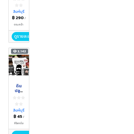
พลาส
ติก
สิงห์บุรี
฿ 290
/
ตระกร้า
ดูรายละเอียด
2,142
ดิน
ปลูก
ต้นไม้
ผสม
มูล
ไส้เดือ
สิงห์บุรี
น
฿ 45
/
คุณภา
พ ตรา
กิโลกรัม
มิสเต
อร์โฮ๊ป