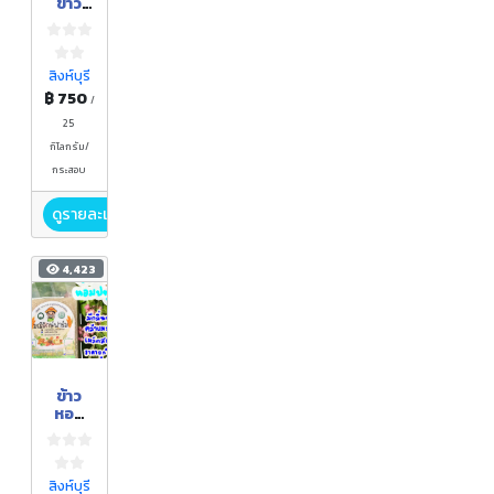
ข้าว
ปลูก
หอม
มะลิ10
5 (ชั้น
สิงห์บุรี
พันธุ์
฿ 750
/
ขยาย
ลำดับ1
25
)
กิโลกรัม/
กระสอบ
ดูรายละเอียด
4,423
ข้าว
หอม
ปทุมธา
นี (คัด
พิเศษ
จาก
สิงห์บุรี