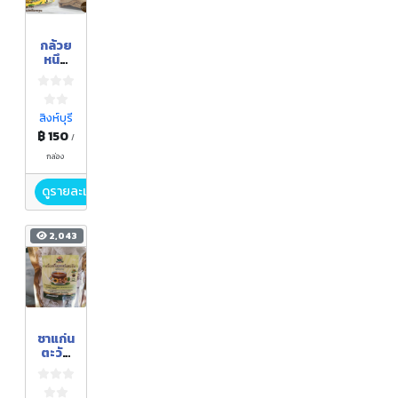
กล้วย
หนึบ
หนับ
สิงห์บุรี
฿ 150
/
กล่อง
ดูรายละเอียด
2,043
ชาแก่น
ตะวัน
พร้อม
ชง