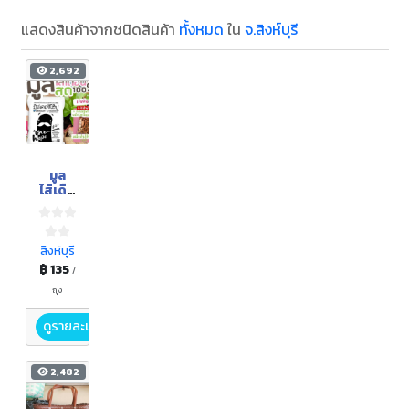
แสดงสินค้าจากชนิดสินค้า
ทั้งหมด
ใน
จ.สิงห์บุรี
2,692
มูล
ไส้เดือ
นสด
ตรามิส
เตอร์
โฮ๊ป
สิงห์บุรี
฿ 135
/
ถุง
ดูรายละเอียด
2,482