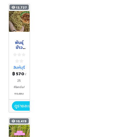
12,727
พันธุ์
ข้าว
ปลูก
ปทุมธา
นี1 (ชั้น
พันธุ์
สิงห์บุรี
ขยาย
฿ 570
/
ลำดับ1
)
25
กิโลกรัม/
กระสอบ
ดูรายละเอียด
10,419