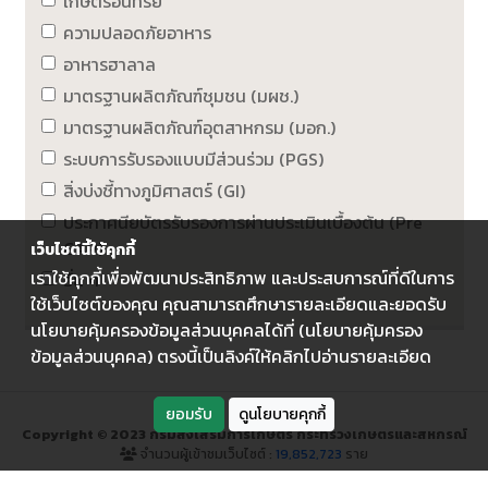
เกษตรอินทรีย์
ความปลอดภัยอาหาร
อาหารฮาลาล
มาตรฐานผลิตภัณฑ์ชุมชน (มผช.)
มาตรฐานผลิตภัณฑ์อุตสาหกรม (มอก.)
ระบบการรับรองแบบมีส่วนร่วม (PGS)
สิ่งบ่งชี้ทางภูมิศาสตร์ (GI)
ประกาศนียบัตรรับรองการผ่านประเมินเบื้องต้น (Pre
GAP)
เว็บไซต์นี้ใช้คุกกี้
เราใช้คุกกี้เพื่อพัฒนาประสิทธิภาพ และประสบการณ์ที่ดีในการ
อื่น ๆ
ใช้เว็บไซต์ของคุณ คุณสามารถศึกษารายละเอียดและยอดรับ
นโยบายคุ้มครองข้อมูลส่วนบุคคลได้ที่ (นโยบายคุ้มครอง
ข้อมูลส่วนบุคคล) ตรงนี้เป็นลิงค์ให้คลิกไปอ่านรายละเอียด
ยอมรับ
ดูนโยบายคุกกี้
Copyright © 2023 กรมส่งเสริมการเกษตร กระทรวงเกษตรและสหกรณ์
จำนวนผู้เข้าชมเว็บไซต์ :
19,852,723
ราย