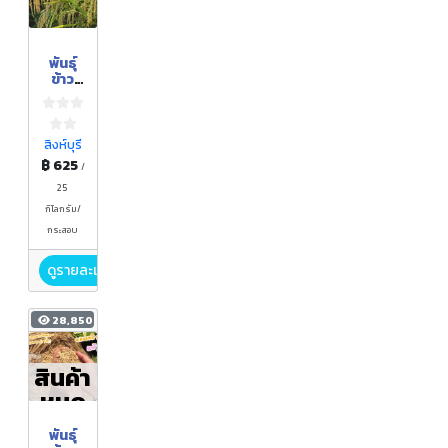
พันธุ์
ข้าว
ปลูก
กข 43
(ชั้น
พันธุ์
สิงห์บุรี
ขยาย
฿ 625
/
ลำดับ1
)
25
กิโลกรัม/
กระสอบ
ดูรายละเอียด
28,850
สินค้า
หมด
พันธุ์