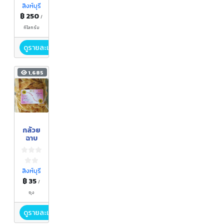
สิงห์บุรี
฿ 250
/
กิโลกรัม
ดูรายละเอียด
1,685
กล้วย
ฉาบ
สิงห์บุรี
฿ 35
/
ถุง
ดูรายละเอียด