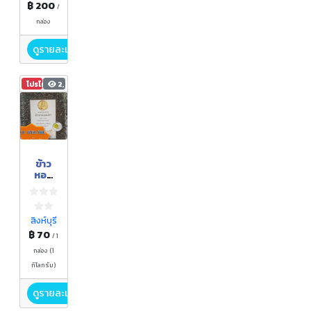
฿ 200
/
กล่อง
ดูรายละเอียด
โปรโมชัน
2,672
ข้าว
หอม
เเม่
ลา(ไรซ์
เบอร์
รี่)
สิงห์บุรี
฿ 70
/ 1
กล่อง (1
กิโลกรัม)
ดูรายละเอียด