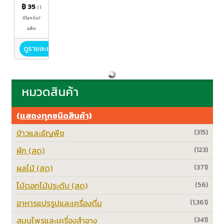
ชาวนา)
฿ 35
/ 1
กิโลกรัม/
แพ็ค
ดูรายละเอียด
หมวดสินค้า
(แสดงทุกชนิดสินค้า)
ข้าวและธัญพืช
(315)
ผัก (สด)
(123)
ผลไม้ (สด)
(371)
ไม้ดอกไม้ประดับ (สด)
(56)
อาหารแปรรูปและเครื่องดื่ม
(1,361)
สมุนไพรและเครื่องสำอาง
(341)