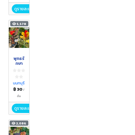
ดูรายละเอียด
5,578
พุทธรั
กษา
นนทบุรี
฿ 30
/
ต้น
ดูรายละเอียด
2,086