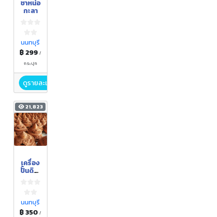
ชาหน่อ
กะลา
นนทบุรี
฿ 299
/
กระปุก
ดูรายละเอียด
21,823
เครื่อง
ปั้นดินเ
ผาเกาะ
เกร็ด
นนทบุรี
฿ 350
/