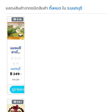
แสดงสินค้าจากชนิดสินค้า
ทั้งหมด
ใน
จ.นนทบุรี
516
มงชงที
ยาต้ม
ผสม
รางแด
ง
นนทบุรี
฿ 249
/
กระปุก
ดูรายละเอียด
551