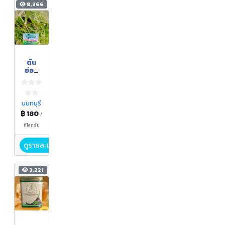
8,366
ต้น
อ่อน
ผักบุ้ง
นนทบุรี
฿ 180
/
กิโลกรัม
ดูรายละเอียด
3,221