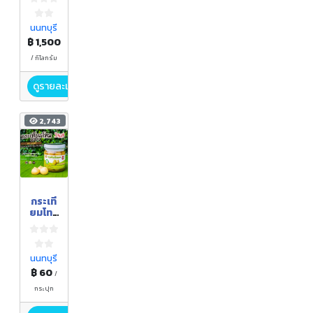
นนทบุรี
฿ 1,500
/ กิโลกรัม
ดูรายละเอียด
2,743
กระเที
ยมโทน
ดอง
สามรส
นนทบุรี
฿ 60
/
กระปุก