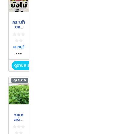
ยังไม่
ถึง
ฤดูกา
กระเช้า
ล
ของ
ขวัญ
กล้วย
เลิศรส
นนทบุรี
---
ดูรายละเอียด
5,110
วอเต
อร์เค
รส