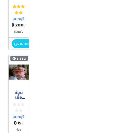
นนทบุรี
฿ 200
/
กิโลกรัม
ดูรายละเอียด
5,552
ก้อน
เชื้อ
เห็ด
นางนว
ล
สีชมพู
นนทบุรี
฿ 15
/
ก้อน