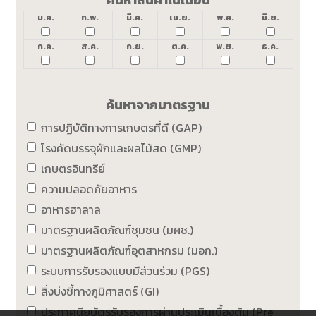
ม.ค.
ก.พ.
มี.ค.
เม.ย.
พ.ค.
มิ.ย.
ก.ค.
ส.ค.
ก.ย.
ต.ค.
พ.ย.
ธ.ค.
ค้นหาจากมาตรฐาน
การปฏิบัติทางการเกษตรที่ดี (GAP)
โรงคัดบรรจุผักและผลไม้สด (GMP)
เกษตรอินทรีย์
ความปลอดภัยอาหาร
อาหารฮาลาล
มาตรฐานผลิตภัณฑ์ชุมชน (มผช.)
มาตรฐานผลิตภัณฑ์อุตสาหกรม (มอก.)
ระบบการรับรองแบบมีส่วนร่วม (PGS)
สิ่งบ่งชี้ทางภูมิศาสตร์ (GI)
ประกาศนียบัตรรับรองการผ่านประเมินเบื้องต้น (Pre