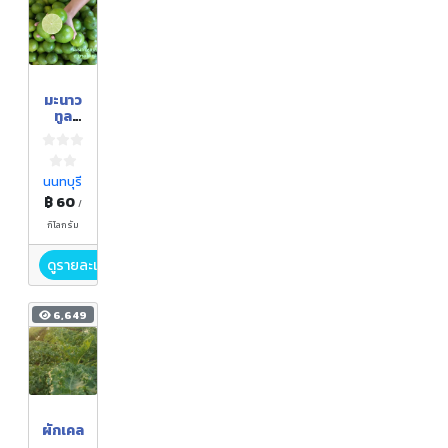
มะนาว
ทูล
เกล้าไร้
เมล็ด
นนทบุรี
฿ 60
/
กิโลกรัม
ดูรายละเอียด
6,649
ผักเคล