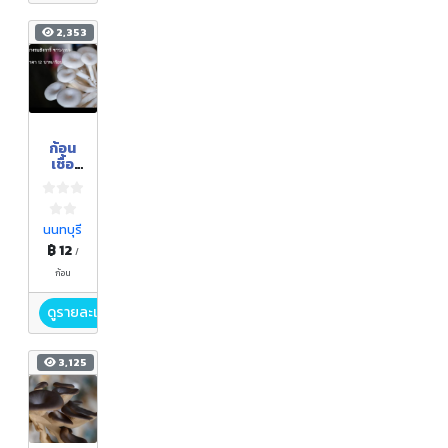
2,353
ก้อน
เชื้อ
เห็ด
ฮังการี่
นนทบุรี
฿ 12
/
ก้อน
ดูรายละเอียด
3,125