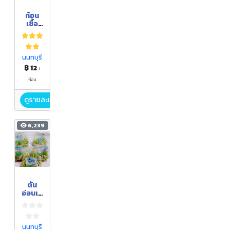
ก้อน
เชื้อ
เห็ด
ภูฏาน
นนทบุรี
฿ 12
/
ก้อน
ดูรายละเอียด
6,239
ต้น
อ่อนเห
รียง
นนทบุรี