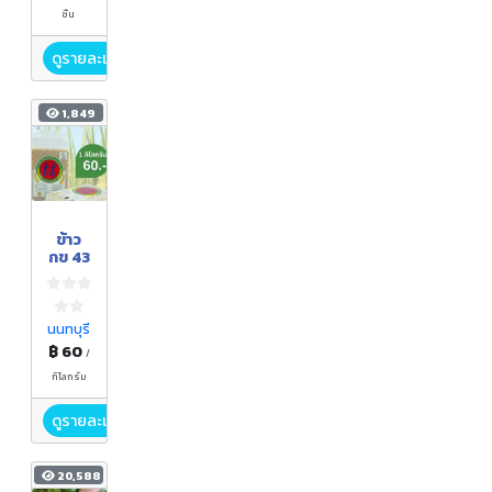
ชิ้น
ดูรายละเอียด
1,849
ข้าว
กข 43
นนทบุรี
฿ 60
/
กิโลกรัม
ดูรายละเอียด
20,588