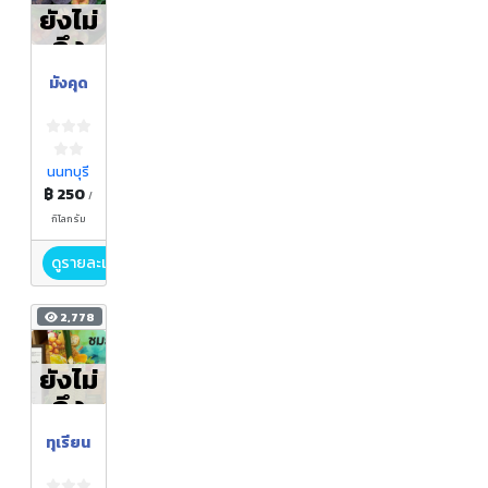
ยังไม่
ถึง
ฤดูกา
มังคุด
ล
นนทบุรี
฿ 250
/
กิโลกรัม
ดูรายละเอียด
2,778
ยังไม่
ถึง
ฤดูกา
ทุเรียน
ล