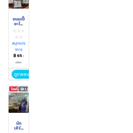
ขนมเปี๊
ยะไส้
ลูกจาก
สมุทรปร
าการ
฿ 65
/
กล่อง
ดูรายละเอียด
โปรโมชัน
1,896
นัท
เฮิร์บ
ถั่วอบ