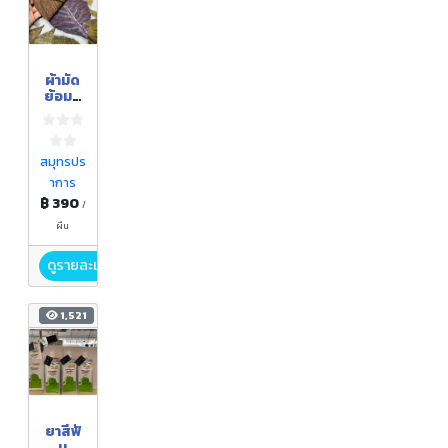
ผ้ามัด
ย้อมสี
ธรรมช
าติ
สมุทรปร
าการ
฿ 390
/
ผืน
ดูรายละเอียด
1,521
ยาสีฟั
น