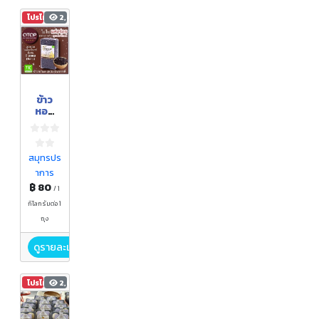
โปรโมชัน
2,447
ข้าว
หอม
นิล,
ข้าว
กล้อง
หอม
สมุทรปร
นิล
าการ
฿ 80
/ 1
กิโลกรัมต่อ 1
ถุง
ดูรายละเอียด
โปรโมชัน
2,629