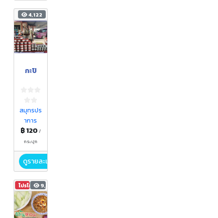
4,122
กะปิ
สมุทรปร
าการ
฿ 120
/
กระปุก
ดูรายละเอียด
โปรโมชัน
9,616