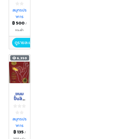
น้ำปลา
หวาน
สมุทรปร
ต้น
าการ
หอม
฿ 500
/
กระเช้า
ดูรายละเอียด
6,350
ขนม
ปั้นสิบ
ปลา
สลิด
สมุทรปร
าการ
฿ 135
/