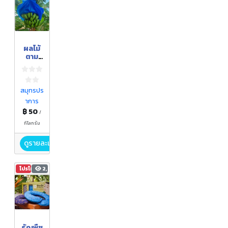
ผลไม้
ตาม
ฤดูกาล
กล้วย
หอม
มะม่วง
สมุทรปร
น้ำ
าการ
ดอกไม้
฿ 50
/
กิโลกรัม
ดูรายละเอียด
โปรโมชัน
2,558
ธัญพืช