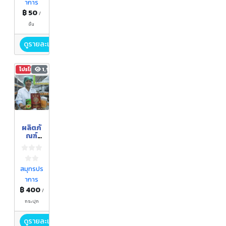
าการ
฿ 50
/
ชิ้น
ดูรายละเอียด
โปรโมชัน
1,925
ผลิตภั
ณฑ์
จาก
เห็ดถั่ง
เช่าสี
ทอง
สมุทรปร
าการ
฿ 400
/
กระปุก
ดูรายละเอียด