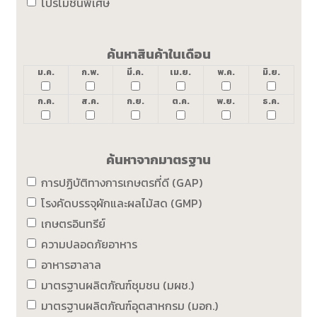
โปรโมชั่นพิเศษ
ค้นหาสินค้าในเดือน
ม.ค.
ก.พ.
มี.ค.
เม.ย.
พ.ค.
มิ.ย.
ก.ค.
ส.ค.
ก.ย.
ต.ค.
พ.ย.
ธ.ค.
ค้นหาจากมาตรฐาน
การปฏิบัติทางการเกษตรที่ดี (GAP)
โรงคัดบรรจุผักและผลไม้สด (GMP)
เกษตรอินทรีย์
ความปลอดภัยอาหาร
อาหารฮาลาล
มาตรฐานผลิตภัณฑ์ชุมชน (มผช.)
มาตรฐานผลิตภัณฑ์อุตสาหกรม (มอก.)