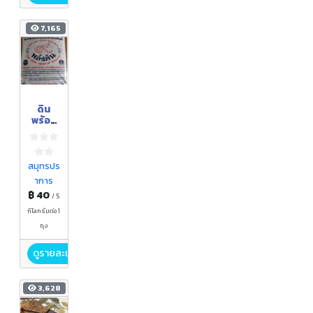
7,165
ดิน
พร้อม
ปลูก
ขนาด
5
กิโลกรั
สมุทรปร
ม
าการ
฿ 40
/ 5
กิโลกรัมต่อ 1
ถุง
ดูรายละเอียด
3,628