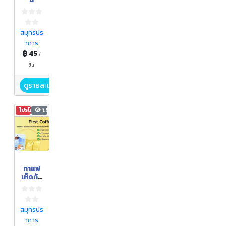
สมุทรปร
าการ
฿ 45
/
ชิ้น
ดูรายละเอียด
โปรโมชัน
1,589
กาแฟ
เห็ดถัง
เช่า
สมุทรปร
าการ