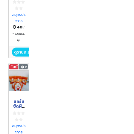
สมุนไพ
ร
สมุทรปร
าการ
฿ 40
/
กระปุกและ
ถุง
ดูรายละเอียด
โปรโมชัน
2,559
สครับ
ขัดผิว
ฟักข้าว
/สบู่
ฟักข้าว
/ยา
สมุทรปร
สระผม
าการ