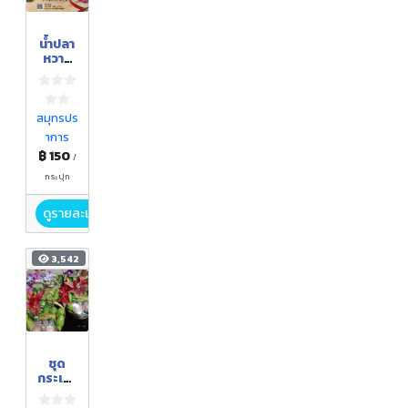
น้ำปลา
หวาน
ต้น
หอม
จ.สมุท
รปราก
สมุทรปร
าร
าการ
(แบบ
฿ 150
กระปุก
/
)
กระปุก
ดูรายละเอียด
3,542
ชุด
กระเช้า
ของ
ขวัญ